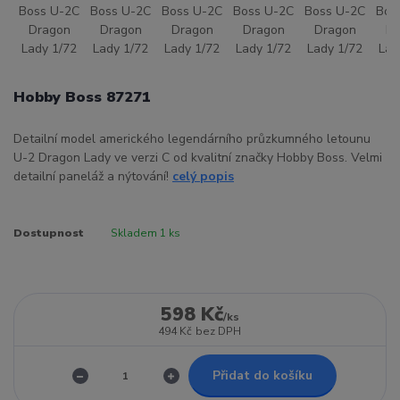
Hobby Boss 87271
Detailní model amerického legendárního průzkumného letounu
U-2 Dragon Lady ve verzi C od kvalitní značky Hobby Boss. Velmi
detailní paneláž a nýtování!
celý popis
Dostupnost
Skladem 1 ks
598 Kč
/
ks
494 Kč
bez DPH
Přidat do košíku