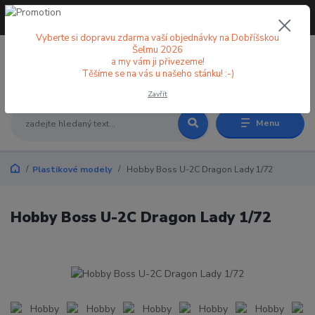
+420 773 998 582
CZK
(Po-Pá, 8-18 hod.)
Vyberte si dopravu zdarma vaší objednávky na Dobříšskou
Šelmu 2026
a my vám ji přivezeme!
0
0 Kč
Těšíme se na vás u našeho stánku! :-)
Zavřít
Menu
Plastikové modely
Hobby Boss U-2C Dragon Lady 1/72
Hobby Boss U-2C Dragon Lady 1/72