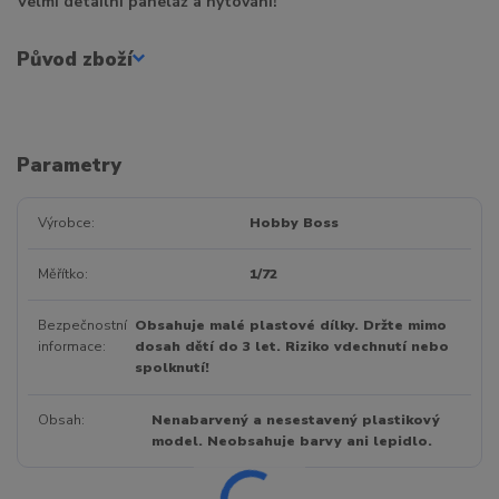
Velmi detailní paneláž a nýtování!
Původ zboží
Parametry
Výrobce
Hobby Boss
Měřítko
1/72
Bezpečnostní
Obsahuje malé plastové dílky. Držte mimo
informace
dosah dětí do 3 let. Riziko vdechnutí nebo
spolknutí!
Obsah
Nenabarvený a nesestavený plastikový
model. Neobsahuje barvy ani lepidlo.