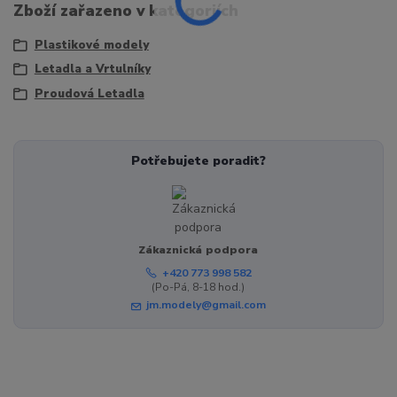
Zboží zařazeno v kategoriích
Plastikové modely
Letadla a Vrtulníky
Proudová Letadla
Potřebujete poradit?
Zákaznická podpora
+420 773 998 582
(Po-Pá, 8-18 hod.)
jm.modely@gmail.com