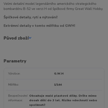
Velmi detailní model legendárního amerického strategického
bombardéru B-52 ve verzi H od špičkové firmy Great Wall Hobby.
Špičkové detaily, rytí a nýtování!
Extrémní detaily v tomto měřítku od GWH!
Původ zboží
Parametry
Výrobce
G.W.H
Měřítko
1/144
Bezpečnostní
Obsahuje malé plastové dílky. Držte mimo
informace
dosah dětí do 3 let. Riziko vdechnutí nebo
spolknutí!