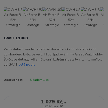
GWH L1008
Velmi detailní model legendárního amerického strategického
bombardéru B-52 ve verzi H od špičkové firmy Great Wall Hobby.
Špičkové detaily, rytí a nýtování! Extrémní detaily v tomto měřítku
od GWH!
celý popis
Dostupnost
Skladem 1 ks
1 079 Kč
/
ks
892 Kč
bez DPH