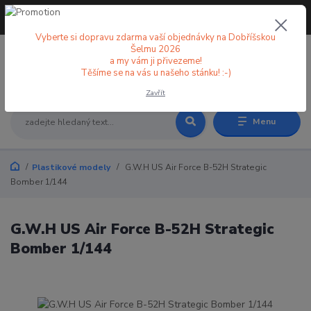
+420 773 998 582
CZK
(Po-Pá, 8-18 hod.)
Vyberte si dopravu zdarma vaší objednávky na Dobříšskou
Šelmu 2026
a my vám ji přivezeme!
0
0 Kč
Těšíme se na vás u našeho stánku! :-)
Zavřít
Menu
Plastikové modely
G.W.H US Air Force B-52H Strategic
Bomber 1/144
G.W.H US Air Force B-52H Strategic
Bomber 1/144