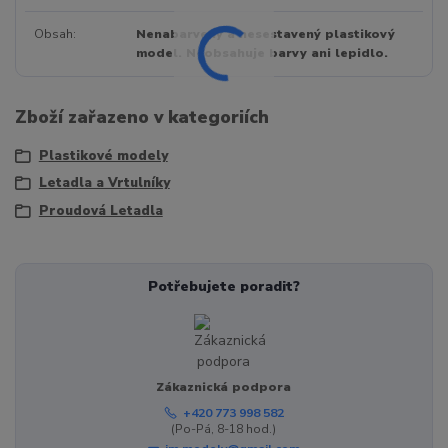
Obsah
Nenabarvený a nesestavený plastikový
model. Neobsahuje barvy ani lepidlo.
Zboží zařazeno v kategoriích
Plastikové modely
Letadla a Vrtulníky
Proudová Letadla
Potřebujete poradit?
Zákaznická podpora
+420 773 998 582
(Po-Pá, 8-18 hod.)