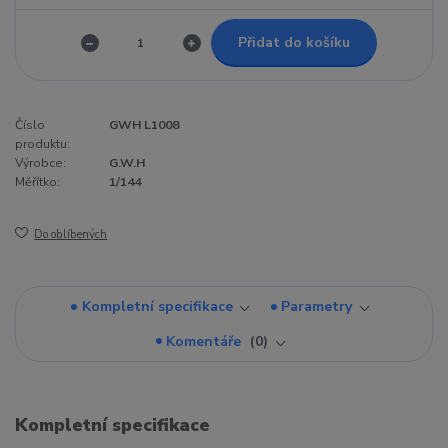
Přidat do košíku
Číslo
GWH L1008
produktu:
Výrobce:
G.W.H
Měřítko:
1/144
Do oblíbených
Kompletní specifikace
Parametry
Komentáře
0
Kompletní specifikace