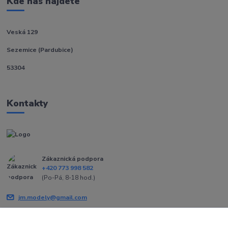
Kde nás najdete
Veská 129
Sezemice (Pardubice)
53304
Kontakty
Zákaznická podpora
+420 773 998 582
(Po-Pá, 8-18 hod.)
jm.modely@gmail.com