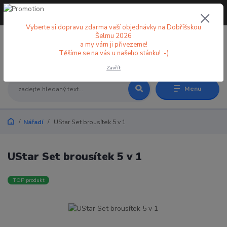
+420 773 998 582
CZK
(Po-Pá, 8-18 hod.)
Vyberte si dopravu zdarma vaší objednávky na Dobříšskou
Šelmu 2026
a my vám ji přivezeme!
0
0 Kč
Těšíme se na vás u našeho stánku! :-)
Zavřít
Menu
Nářadí
UStar Set brousítek 5 v 1
UStar Set brousítek 5 v 1
TOP produkt