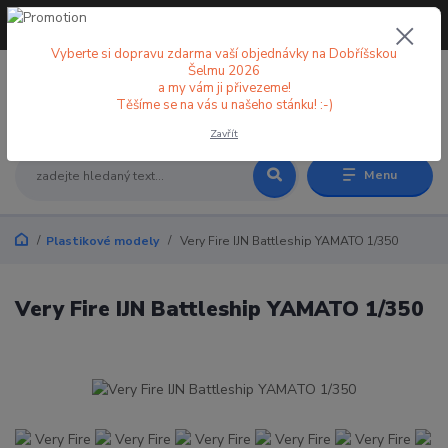
+420 773 998 582
CZK
(Po-Pá, 8-18 hod.)
Vyberte si dopravu zdarma vaší objednávky na Dobříšskou
Šelmu 2026
a my vám ji přivezeme!
0
0 Kč
Těšíme se na vás u našeho stánku! :-)
Zavřít
Menu
Plastikové modely
Very Fire IJN Battleship YAMATO 1/350
Very Fire IJN Battleship YAMATO 1/350