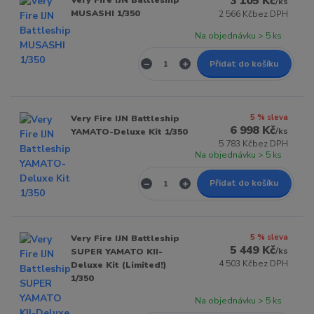
3 105 Kč
/
ks
MUSASHI 1/350
2 566 Kč
bez DPH
Na objednávku > 5 ks
Přidat do košíku
5 % sleva
Very Fire IJN Battleship
6 998 Kč
/
ks
YAMATO-Deluxe Kit 1/350
5 783 Kč
bez DPH
Na objednávku > 5 ks
Přidat do košíku
5 % sleva
Very Fire IJN Battleship
5 449 Kč
/
ks
SUPER YAMATO KII-
4 503 Kč
bez DPH
Deluxe Kit (Limited!)
1/350
Na objednávku > 5 ks