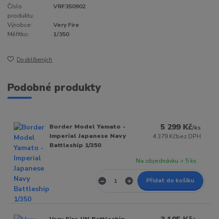
Číslo
VRF350902
produktu:
Výrobce:
Very Fire
Měřítko:
1/350
Do oblíbených
Podobné produkty
5 299 Kč
Border Model Yamato -
/
ks
Imperial Japanese Navy
4 379 Kč
bez DPH
Battleship 1/350
Na objednávku > 5 ks
Přidat do košíku
Very Fire IJN Battleship