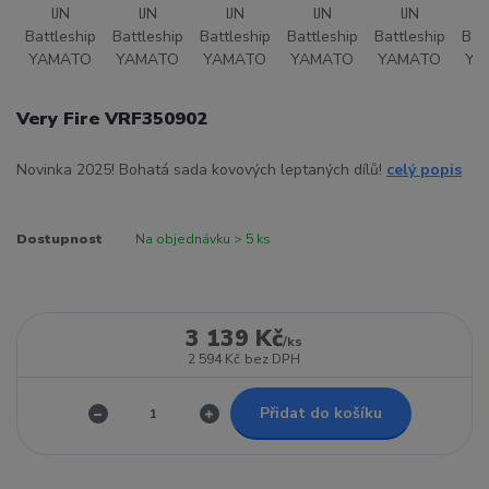
Very Fire VRF350902
Novinka 2025! Bohatá sada kovových leptaných dílů!
celý popis
Dostupnost
Na objednávku > 5 ks
3 139 Kč
/
ks
2 594 Kč
bez DPH
Přidat do košíku