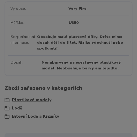
Výrobce
Very Fire
Měřítko
1/350
Bezpečnostní
Obsahuje malé plastové dílky. Držte mimo
informace
dosah dětí do 3 let. Riziko vdechnutí nebo
spolknutí!
Obsah
Nenabarvený a nesestavený plastikový
model. Neobsahuje barvy ani lepidlo.
Zboží zařazeno v kategoriích
Plastikové modely
Lodě
Bitevní Lodě a Křižníky