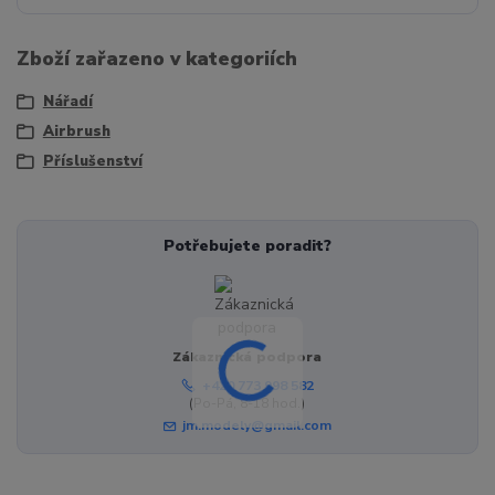
Zboží zařazeno v kategoriích
Nářadí
Airbrush
Příslušenství
Potřebujete poradit?
Zákaznická podpora
+420 773 998 582
(Po-Pá, 8-18 hod.)
jm.modely@gmail.com