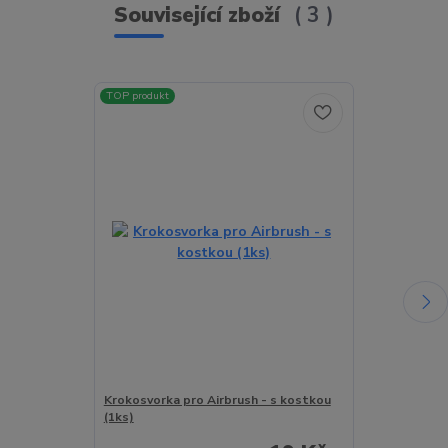
Související zboží
3
TOP produkt
TOP produkt
Akce
Krokosvorka pro Airbrush - s kostkou
Hadička k airb
(1ks)
1.8m - oplete