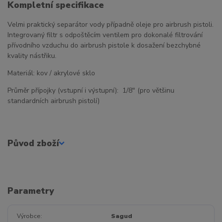
Kompletní specifikace
Velmi praktický separátor vody případně oleje pro airbrush pistoli.
Integrovaný filtr s odpoštěcím ventilem pro dokonalé filtrování
přívodního vzduchu do airbrush pistole k dosažení bezchybné
kvality nástřiku.
Materiál: kov / akrylové sklo
Průměr přípojky (vstupní i výstupní): 1/8" (pro většinu
standardních airbrush pistolí)
Původ zboží
Parametry
Výrobce
Sagud