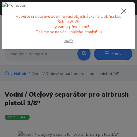
+420 773 998 582
CZK
(Po-Pá, 8-18 hod.)
Vyberte si dopravu zdarma vaší objednávky na Dobříšskou
Šelmu 2026
a my vám ji přivezeme!
0
0 Kč
Těšíme se na vás u našeho stánku! :-)
Zavřít
Menu
Nářadí
Vodní / Olejový separátor pro airbrush pistoli 1/8"
Vodní / Olejový separátor pro airbrush
pistoli 1/8"
TOP produkt