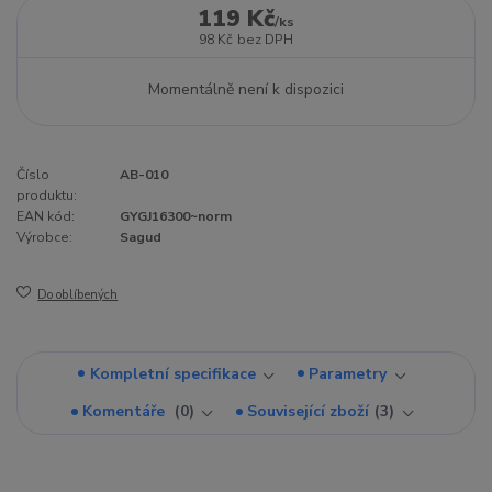
119 Kč
/
ks
98 Kč
bez DPH
Momentálně není k dispozici
Číslo
AB-010
produktu:
EAN kód:
GYGJ16300~norm
Výrobce:
Sagud
Do oblíbených
Kompletní specifikace
Parametry
Komentáře
0
Související zboží
3