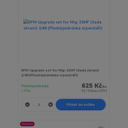
RFM Upgrade set for Mig-21MF (Sada zbraní)
1/48 (Předobjednávka srpen/září)
625 Kč
Předobjednávka
/
ks
> 5 ks
517 Kč
bez DPH
Přidat do košíku
Novinka