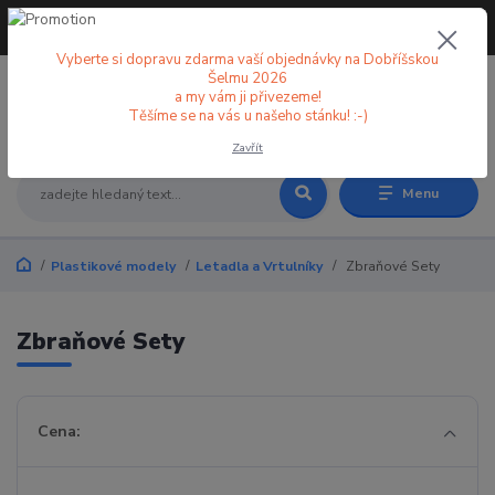
+420 773 998 582
CZK
(Po-Pá, 8-18 hod.)
Vyberte si dopravu zdarma vaší objednávky na Dobříšskou
Šelmu 2026
a my vám ji přivezeme!
0
0 Kč
Těšíme se na vás u našeho stánku! :-)
Zavřít
Menu
Plastikové modely
Letadla a Vrtulníky
Zbraňové Sety
Zbraňové Sety
Cena: