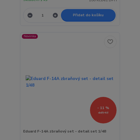
280 Kč
bez DPH
Přidat do košíku
Novinka
- 11 %
445 Kč
Eduard F-14A zbraňový set - detail set 1/48