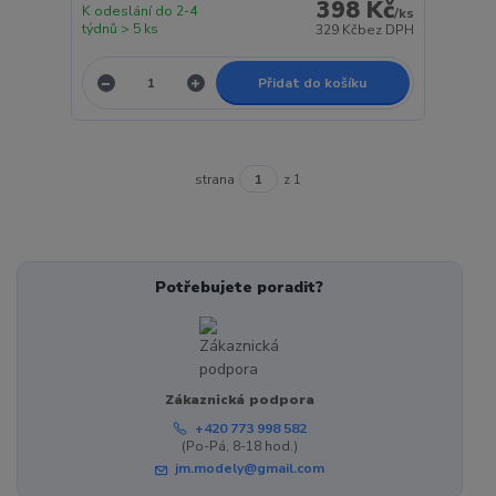
398 Kč
K odeslání do 2-4
/
ks
týdnů > 5 ks
329 Kč
bez DPH
Přidat do košíku
strana
z 1
Potřebujete poradit?
Zákaznická podpora
+420 773 998 582
(Po-Pá, 8-18 hod.)
jm.modely@gmail.com