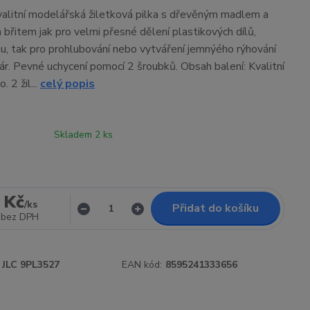
alitní modelářská žiletková pilka s dřevěným madlem a
břitem jak pro velmi přesné dělení plastikových dílů,
nu, tak pro prohlubování nebo vytváření jemnýého rýhování
ár. Pevné uchycení pomocí 2 šroubků. Obsah balení: Kvalitní
 2 žil...
celý popis
Skladem 2 ks
 Kč
/
ks
Přidat do košíku
bez DPH
JLC 9PL3527
EAN kód:
8595241333656