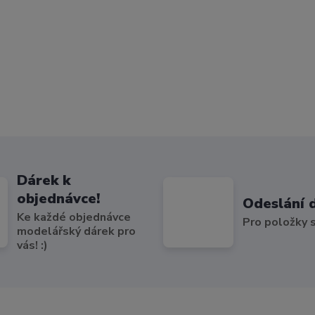
Dárek k
objednávce!
Odeslání 
Ke každé objednávce
Pro položky
modelářský dárek pro
vás! :)