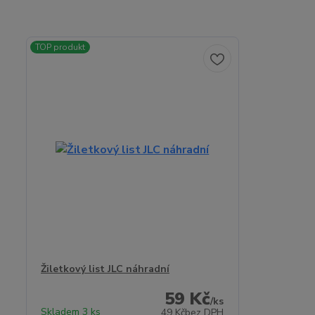
TOP produkt
Žiletkový list JLC náhradní
59 Kč
/
ks
Skladem 3 ks
49 Kč
bez DPH