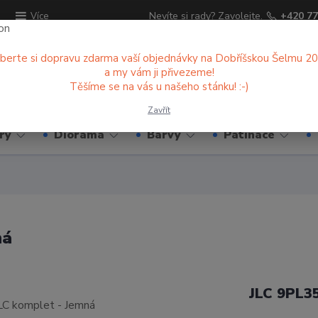
ů
Nevíte si rady? Zavolejte.
+420 77
Více
berte si dopravu zdarma vaší objednávky na Dobříšskou Šelmu 2
a my vám ji přivezeme!
Hledat
Těšíme se na vás u našeho stánku! :-)
Zavřít
ry
Diorama
Barvy
Patinace
ná
JLC 9PL3