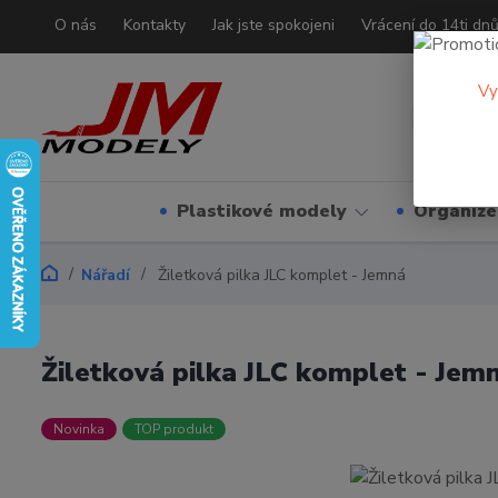
O nás
Kontakty
Jak jste spokojeni
Vrácení do 14ti dn
Vy
Plastikové modely
Organizé
Nářadí
Žiletková pilka JLC komplet - Jemná
Žiletková pilka JLC komplet - Jem
Novinka
TOP produkt