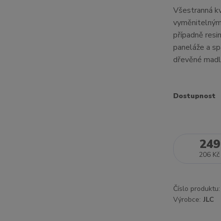
Všestranná kv
vyměnitelným 
případně resi
paneláže a sp
dřevěné madlo.
Dostupnost
249
206 Kč
Číslo produktu:
Výrobce:
JLC