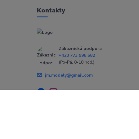
Kontakty
Zákaznická podpora
+420 773 998 582
(Po-Pá, 8-18 hod.)
jm.modely@gmail.com
Vytvořeno na
Eshop-rychle.cz