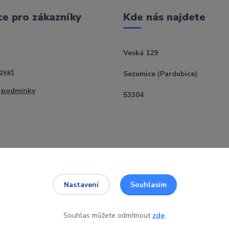
e pro zákazníky
Kde nás najdete
Veská 129
ovat
Sezemice (Pardubice)
 podmínky
53304
Souhlasím
Nastavení
Souhlas můžete odmítnout
zde
.