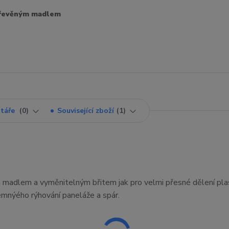
 dřevěným madlem
táře
0
Související zboží
1
m madlem a vyměnitelným břitem jak pro velmi přesné dělení pla
jemnýého rýhování paneláže a spár.