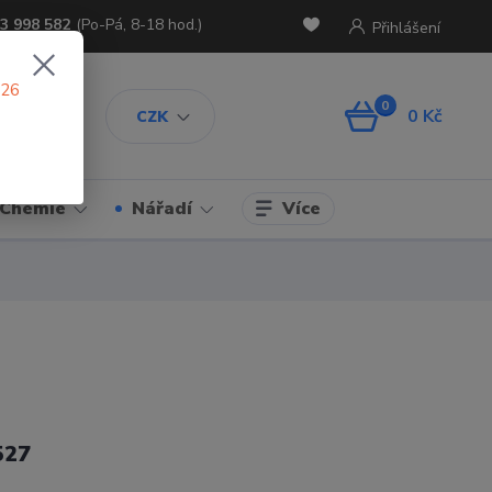
3 998 582
(Po-Pá, 8-18 hod.)
Přihlášení
026
0
0 Kč
CZK
Více
Chemie
Nářadí
527