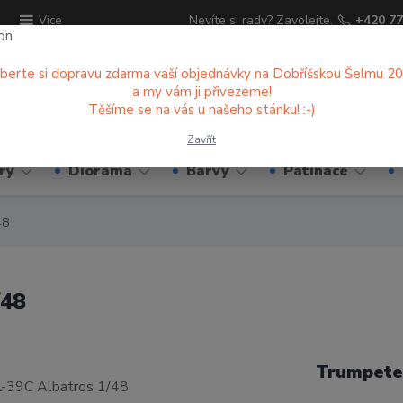
ů
Nevíte si rady? Zavolejte.
+420 77
Více
berte si dopravu zdarma vaší objednávky na Dobříšskou Šelmu 2
a my vám ji přivezeme!
Hledat
Těšíme se na vás u našeho stánku! :-)
Zavřít
ry
Diorama
Barvy
Patinace
48
/48
Trumpete