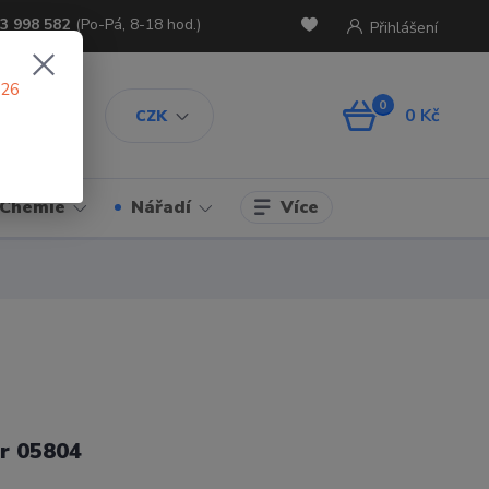
3 998 582
(Po-Pá, 8-18 hod.)
Přihlášení
026
0
0 Kč
CZK
Více
Chemie
Nářadí
r 05804