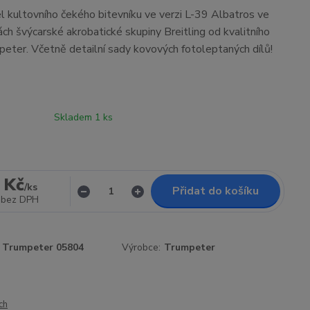
l kultovního čekého bitevníku ve verzi L-39 Albatros ve
ách švýcarské akrobatické skupiny Breitling od kvalitního
eter. Včetně detailní sady kovových fotoleptaných dílů!
Skladem 1 ks
 Kč
/
ks
Přidat do košíku
bez DPH
Trumpeter 05804
Výrobce:
Trumpeter
ch