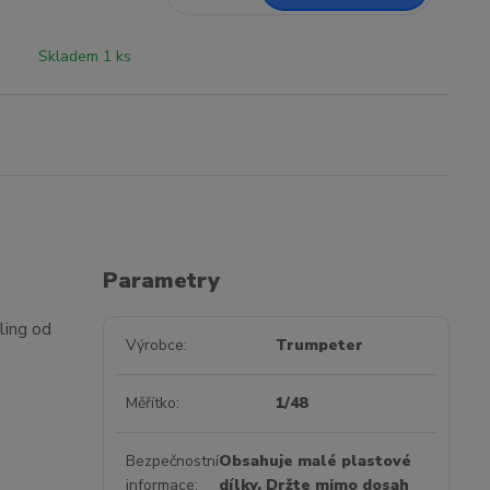
Skladem 1 ks
Parametry
ling od
Výrobce
Trumpeter
Měřítko
1/48
Bezpečnostní
Obsahuje malé plastové
informace
dílky. Držte mimo dosah