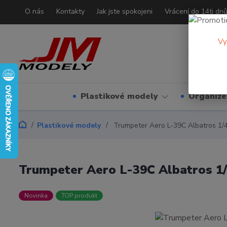
O nás
Kontakty
Jak jste spokojeni
Vrácení do 14ti dn
Vy
Plastikové modely
Organizé
Plastikové modely
Trumpeter Aero L-39C Albatros 1/
Trumpeter Aero L-39C Albatros 1
Novinka
TOP produkt