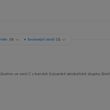
táře
0
Související zboží
1
lbatros ve verzi C v barvách švýcarské akrobatické skupiny Breit