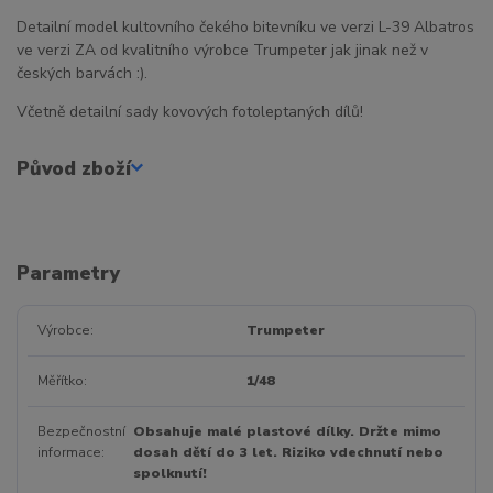
Detailní model kultovního čekého bitevníku ve verzi L-39 Albatros
ve verzi ZA od kvalitního výrobce Trumpeter jak jinak než v
českých barvách :).
Včetně detailní sady kovových fotoleptaných dílů!
Původ zboží
Parametry
Výrobce
Trumpeter
Měřítko
1/48
Bezpečnostní
Obsahuje malé plastové dílky. Držte mimo
informace
dosah dětí do 3 let. Riziko vdechnutí nebo
spolknutí!