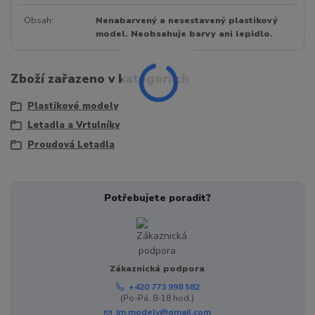
Obsah
Nenabarvený a nesestavený plastikový
model. Neobsahuje barvy ani lepidlo.
Zboží zařazeno v kategoriích
Plastikové modely
Letadla a Vrtulníky
Proudová Letadla
Potřebujete poradit?
Zákaznická podpora
+420 773 998 582
(Po-Pá, 8-18 hod.)
jm.modely@gmail.com