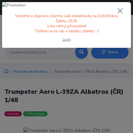
+420 773 998 582
CZK
(Po-Pá, 8-18 hod.)
Vyberte si dopravu zdarma vaší objednávky na Dobříšskou
Šelmu 2026
a my vám ji přivezeme!
0
0 Kč
Těšíme se na vás u našeho stánku! :-)
Zavřít
Menu
Plastikové modely
Trumpeter Aero L-39ZA Albatros (ČR) 1/48
Trumpeter Aero L-39ZA Albatros (ČR)
1/48
Novinka
TOP produkt