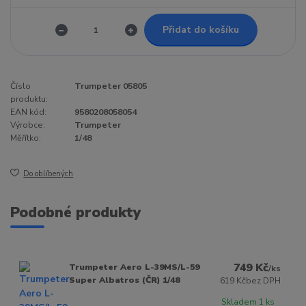
Přidat do košíku
Číslo
Trumpeter 05805
produktu:
EAN kód:
9580208058054
Výrobce:
Trumpeter
Měřítko:
1/48
Do oblíbených
Podobné produkty
749 Kč
Trumpeter Aero L-39MS/L-59
/
ks
Super Albatros (ČR) 1/48
619 Kč
bez DPH
Skladem 1 ks