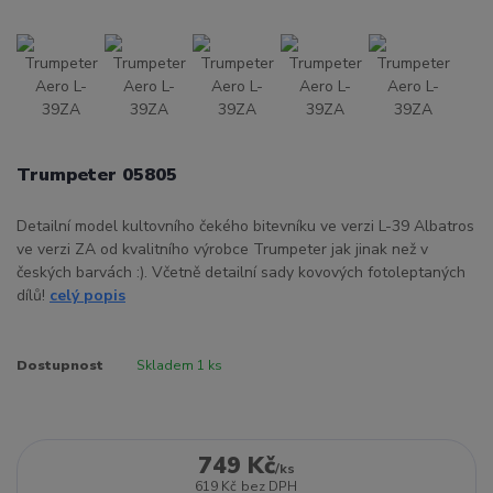
Trumpeter 05805
Detailní model kultovního čekého bitevníku ve verzi L-39 Albatros
ve verzi ZA od kvalitního výrobce Trumpeter jak jinak než v
českých barvách :). Včetně detailní sady kovových fotoleptaných
dílů!
celý popis
Dostupnost
Skladem 1 ks
749 Kč
/
ks
619 Kč
bez DPH