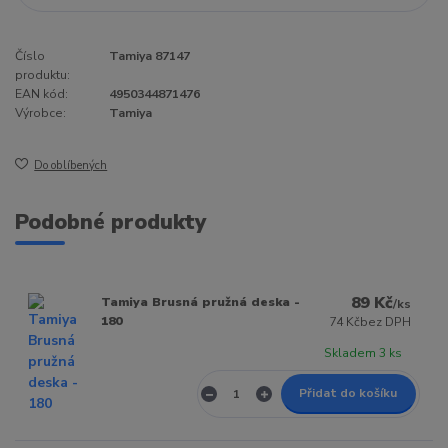
Číslo
Tamiya 87147
produktu:
EAN kód:
4950344871476
Výrobce:
Tamiya
Do oblíbených
Podobné produkty
89 Kč
Tamiya Brusná pružná deska -
/
ks
180
74 Kč
bez DPH
Skladem 3 ks
Přidat do košíku