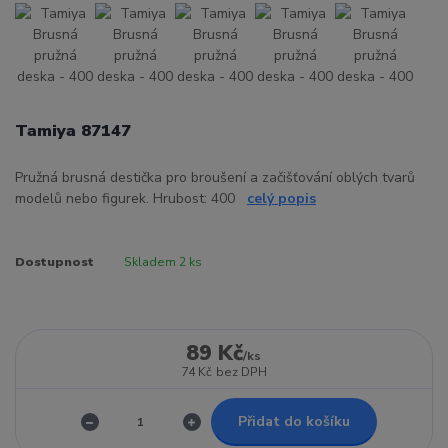
Tamiya 87147
Pružná brusná destička pro broušení a začišťování oblých tvarů
modelů nebo figurek. Hrubost: 400
celý popis
Dostupnost
Skladem 2 ks
89 Kč
/
ks
74 Kč
bez DPH
Přidat do košíku