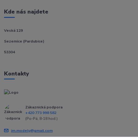
Kde nás najdete
Veská 129
Sezemice (Pardubice)
53304
Kontakty
Zákaznická podpora
+420 773 998 582
(Po-Pá, 8-18 hod.)
jm.modely@gmail.com