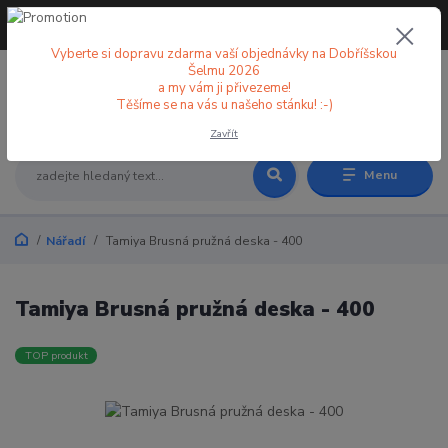
+420 773 998 582
CZK
(Po-Pá, 8-18 hod.)
Vyberte si dopravu zdarma vaší objednávky na Dobříšskou
Šelmu 2026
a my vám ji přivezeme!
0
0 Kč
Těšíme se na vás u našeho stánku! :-)
Zavřít
Menu
Nářadí
Tamiya Brusná pružná deska - 400
Tamiya Brusná pružná deska - 400
TOP produkt