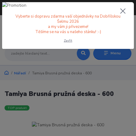
+420 773 998 582
CZK
(Po-Pá, 8-18 hod.)
Vyberte si dopravu zdarma vaší objednávky na Dobříšskou
Šelmu 2026
a my vám ji přivezeme!
0
0 Kč
Těšíme se na vás u našeho stánku! :-)
Zavřít
Menu
Nářadí
Tamiya Brusná pružná deska - 600
Tamiya Brusná pružná deska - 600
TOP produkt