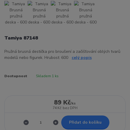
Tamiya 87148
Pružná brusná destička pro broušení a začišťování oblých tvarů
modelů nebo figurek. Hrubost: 600
celý popis
Dostupnost
Skladem 1 ks
89 Kč
/
ks
74 Kč
bez DPH
Přidat do košíku