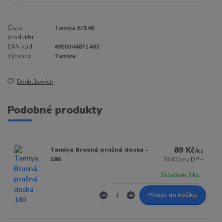
Číslo
Tamiya 87148
produktu:
EAN kód:
4950344871483
Výrobce:
Tamiya
Do oblíbených
Podobné produkty
89 Kč
Tamiya Brusná pružná deska -
/
ks
180
74 Kč
bez DPH
Skladem 3 ks
Přidat do košíku