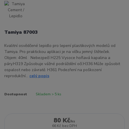
Tamiya 87003
Kvalitní osvědčené lepidlo pro lepení plastikových modelů od
Tamiya. Pro praktickou aplikaci je na víčku jemný štěteček.
Objem: 40ml Nebezpečí H225 Vysoce hořlavá kapalina a
páry.H319 Způsobuje vážné podráždění očí.H336 Může způsobit
ospalost nebo závratě. H361 Podezření na poškození
reprodukční...
celý popis
Dostupnost
Skladem > 5 ks
80 Kč
/
ks
66 Kč
bez DPH