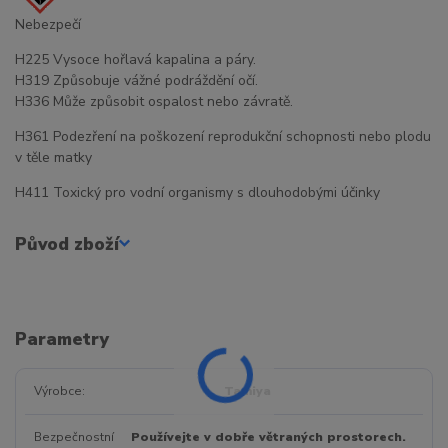
Nebezpečí
H225 Vysoce hořlavá kapalina a páry.
H319 Způsobuje vážné podráždění očí.
H336 Může způsobit ospalost nebo závratě.
H361 Podezření na poškození reprodukční schopnosti nebo plodu
v těle matky
H411 Toxický pro vodní organismy s dlouhodobými účinky
Původ zboží
Parametry
Výrobce
Tamiya
Bezpečnostní
Používejte v dobře větraných prostorech.