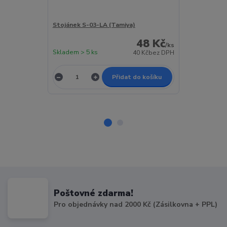
Stojánek S-03-LA (Tamiya)
Stojánek S-03
48 Kč
/
ks
Skladem > 5 ks
Skladem > 5 k
40 Kč
bez DPH
Přidat do košíku
Poštovné zdarma!
Pro objednávky nad 2000 Kč (Zásilkovna + PPL)