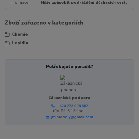
informace
Může způsobit podráždění dýchacích cest.
Zboží zařazeno v kategoriích
Chemie
Lepidla
Potřebujete poradit?
Zákaznická podpora
+420 773 998 582
(Po-Pá, 8-18 hod.)
jm.modely@gmail.com