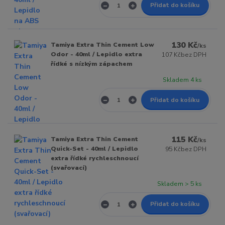
Přidat do košíku
130 Kč
Tamiya Extra Thin Cement Low
/
ks
Odor - 40ml / Lepidlo extra
107 Kč
bez DPH
řídké s nízkým zápachem
Skladem 4 ks
Přidat do košíku
115 Kč
Tamiya Extra Thin Cement
/
ks
Quick-Set - 40ml / Lepidlo
95 Kč
bez DPH
extra řídké rychleschnoucí
(svařovací)
Skladem > 5 ks
Přidat do košíku