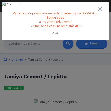
+420 773 998 582
CZK
(Po-Pá, 8-18 hod.)
Vyberte si dopravu zdarma vaší objednávky na Dobříšskou
Šelmu 2026
a my vám ji přivezeme!
0
0 Kč
Těšíme se na vás u našeho stánku! :-)
Zavřít
Menu
Chemie
Tamiya Cement / Lepidlo
Tamiya Cement / Lepidlo
TOP produkt