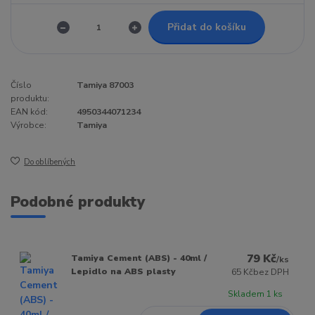
Přidat do košíku
Číslo
Tamiya 87003
produktu:
EAN kód:
4950344071234
Výrobce:
Tamiya
Do oblíbených
Podobné produkty
79 Kč
Tamiya Cement (ABS) - 40ml /
/
ks
Lepidlo na ABS plasty
65 Kč
bez DPH
Skladem 1 ks