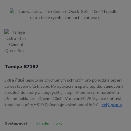
Tamiya 87182
Extra řídké lepidlo se zrychleným schnutím pro pohodlné lepení
po sestavení dílů k sobě. Po aplikaci na spáru lepidlo samovolně
zavzlíná do spáry a spoj rychleji slepí. Vhodné i pro náročné a
přesné aplikace. Objem: 40ml VarováníH225 Vysoce hořlavá
kapalina a páry.H319 Způsobuje vážné podráždění...
celý popis
Dostupnost
Skladem > 5 ks