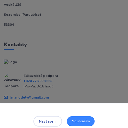
Veská 129
Sezemice (Pardubice)
53304
Kontakty
Zákaznická podpora
+420 773 998 582
(Po-Pá, 8-18 hod.)
jm.modely@gmail.com
Souhlasím
Nastavení