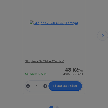
Stojánek S-03-LA (Tamiya)
Stojánek S-03
48 Kč
/
ks
Skladem > 5 ks
Skladem > 5 k
40 Kč
bez DPH
Přidat do košíku