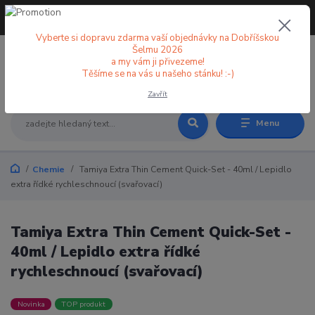
+420 773 998 582
CZK
(Po-Pá, 8-18 hod.)
Vyberte si dopravu zdarma vaší objednávky na Dobříšskou
Šelmu 2026
a my vám ji přivezeme!
0
0 Kč
Těšíme se na vás u našeho stánku! :-)
Zavřít
Menu
Chemie
Tamiya Extra Thin Cement Quick-Set - 40ml / Lepidlo
extra řídké rychleschnoucí (svařovací)
Tamiya Extra Thin Cement Quick-Set -
40ml / Lepidlo extra řídké
rychleschnoucí (svařovací)
Novinka
TOP produkt