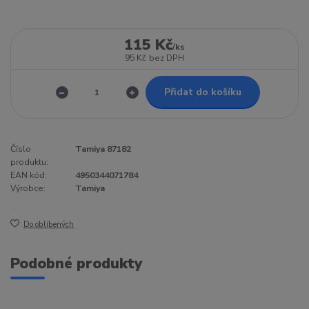
115 Kč
/
ks
95 Kč
bez DPH
Přidat do košíku
Číslo
Tamiya 87182
produktu:
EAN kód:
4950344071784
Výrobce:
Tamiya
Do oblíbených
Podobné produkty