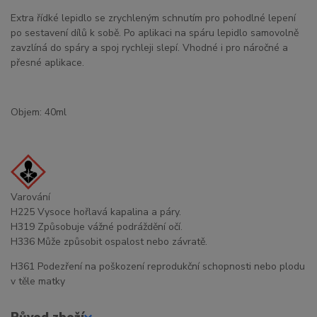
Extra řídké lepidlo se zrychleným schnutím pro pohodlné lepení
po sestavení dílů k sobě. Po aplikaci na spáru lepidlo samovolně
zavzlíná do spáry a spoj rychleji slepí. Vhodné i pro náročné a
přesné aplikace.
Objem: 40ml
Varování
H225 Vysoce hořlavá kapalina a páry.
H319 Způsobuje vážné podráždění očí.
H336 Může způsobit ospalost nebo závratě.
H361 Podezření na poškození reprodukční schopnosti nebo plodu
v těle matky