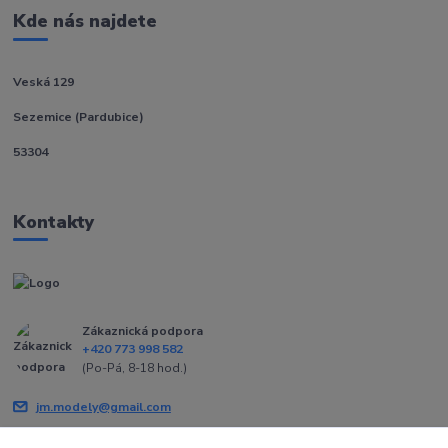
Kde nás najdete
Veská 129
Sezemice (Pardubice)
53304
Kontakty
Zákaznická podpora
+420 773 998 582
(Po-Pá, 8-18 hod.)
jm.modely@gmail.com