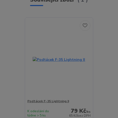
Podtácek F-35 Lightning II
79 Kč
K odeslání do
/
ks
týdne > 5 ks
65 Kč
bez DPH