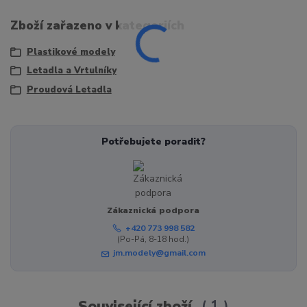
Zboží zařazeno v kategoriích
Plastikové modely
Letadla a Vrtulníky
Proudová Letadla
Potřebujete poradit?
Zákaznická podpora
+420 773 998 582
(Po-Pá, 8-18 hod.)
jm.modely@gmail.com
Související zboží
1