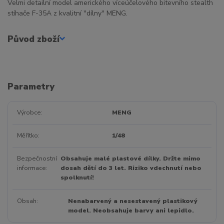
Velmi detailní model amerického víceúčelového bitevního stealth
stíhače F-35A z kvalitní "dílny" MENG.
Původ zboží
Parametry
Výrobce
MENG
Měřítko
1/48
Bezpečnostní
Obsahuje malé plastové dílky. Držte mimo
informace
dosah dětí do 3 let. Riziko vdechnutí nebo
spolknutí!
Obsah
Nenabarvený a nesestavený plastikový
model. Neobsahuje barvy ani lepidlo.