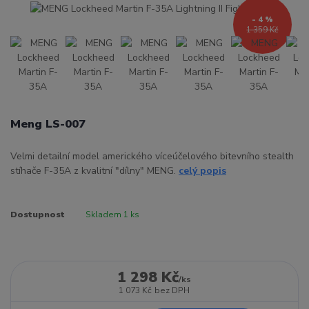
- 4 %
1 359 Kč
Meng LS-007
Velmi detailní model amerického víceúčelového bitevního stealth
stíhače F-35A z kvalitní "dílny" MENG.
celý popis
Dostupnost
Skladem 1 ks
1 298 Kč
/
ks
1 073 Kč
bez DPH