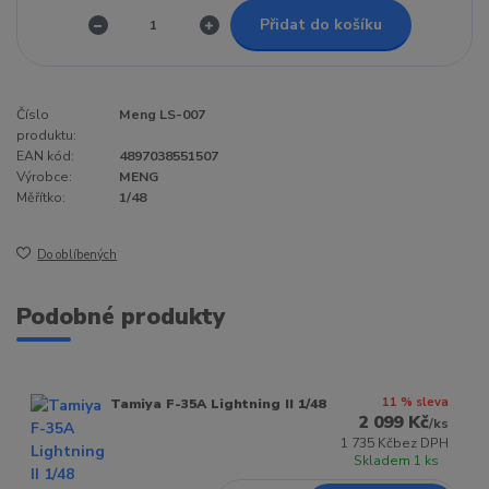
Přidat do košíku
Číslo
Meng LS-007
produktu:
EAN kód:
4897038551507
Výrobce:
MENG
Měřítko:
1/48
Do oblíbených
Podobné produkty
11 % sleva
Tamiya F-35A Lightning II 1/48
2 099 Kč
/
ks
1 735 Kč
bez DPH
Skladem 1 ks