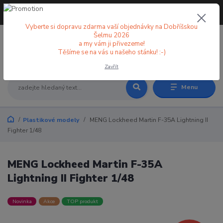
+420 773 998 582
CZK
(Po-Pá, 8-18 hod.)
Vyberte si dopravu zdarma vaší objednávky na Dobříšskou
Šelmu 2026
a my vám ji přivezeme!
0
0 Kč
Těšíme se na vás u našeho stánku! :-)
Zavřít
Menu
Plastikové modely
MENG Lockheed Martin F-35A Lightning II
Fighter 1/48
MENG Lockheed Martin F-35A
Lightning II Fighter 1/48
Novinka
Akce
TOP produkt