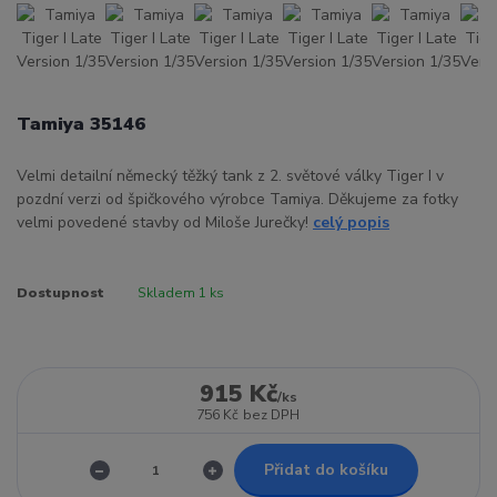
Tamiya 35146
Velmi detailní německý těžký tank z 2. světové války Tiger I v
pozdní verzi od špičkového výrobce Tamiya. Děkujeme za fotky
velmi povedené stavby od Miloše Jurečky!
celý popis
Dostupnost
Skladem 1 ks
915 Kč
/
ks
756 Kč
bez DPH
Přidat do košíku