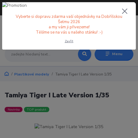
+420 773 998 582
CZK
(Po-Pá, 8-18 hod.)
Vyberte si dopravu zdarma vaší objednávky na Dobříšskou
Šelmu 2026
a my vám ji přivezeme!
0
0 Kč
Těšíme se na vás u našeho stánku! :-)
Zavřít
Menu
Plastikové modely
Tamiya Tiger I Late Version 1/35
Tamiya Tiger I Late Version 1/35
Novinka
TOP produkt