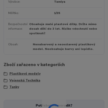
Výrobce
Tamiya
Měřítko
1/35
Bezpečnostní
Obsahuje malé plastové dílky. Držte mimo
informace
dosah dětí do 3 let. Riziko vdechnutí nebo
spolknutí!
Obsah
Nenabarvený a nesestavený plastikový
model. Neobsahuje barvy ani lepidlo.
Zboží zařazeno v kategoriích
Plastikové modely
Vojenská Technika
Tanky
Potřebujete poradit?