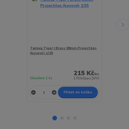
Tamiya Tiger I Brass 88mm Projectiles
RFM Tiger I W
(kovové) 1/35
Pz.Kpfw.VI Tig
Early Producti
215 Kč
/
ks
Skladem 1 ks
Skladem 1 ks
178 Kč
bez DPH
Přidat do košíku