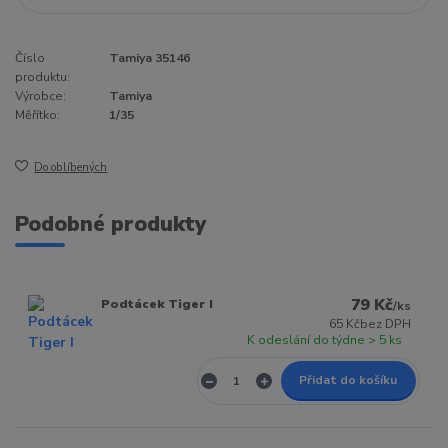
Číslo
Tamiya 35146
produktu:
Výrobce:
Tamiya
Měřítko:
1/35
Do oblíbených
Podobné produkty
79 Kč
Podtácek Tiger I
/
ks
65 Kč
bez DPH
K odeslání do týdne > 5 ks
Přidat do košíku