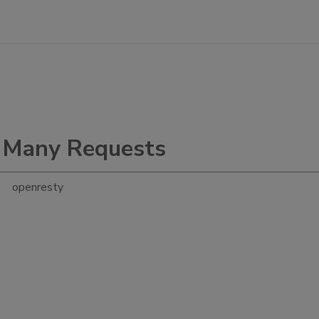
 Many Requests
openresty