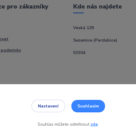
e pro zákazníky
Kde nás najdete
Veská 129
ovat
Sezemice (Pardubice)
 podmínky
53304
Souhlasím
Nastavení
Souhlas můžete odmítnout
zde
.