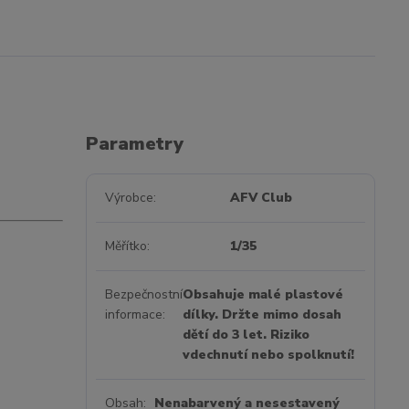
Parametry
Výrobce
AFV Club
Měřítko
1/35
Bezpečnostní
Obsahuje malé plastové
informace
dílky. Držte mimo dosah
dětí do 3 let. Riziko
vdechnutí nebo spolknutí!
Obsah
Nenabarvený a nesestavený