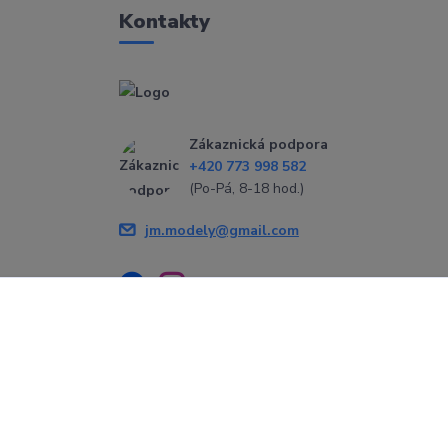
Kontakty
Zákaznická podpora
+420 773 998 582
(Po-Pá, 8-18 hod.)
jm.modely@gmail.com
Vytvořeno na
Eshop-rychle.cz