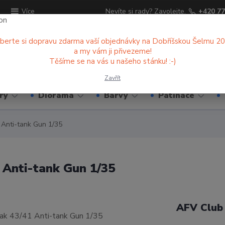
ů
Nevíte si rady? Zavolejte.
+420 77
Více
berte si dopravu zdarma vaší objednávky na Dobříšskou Šelmu 2
a my vám ji přivezeme!
Hledat
Těšíme se na vás u našeho stánku! :-)
Zavřít
ry
Diorama
Barvy
Patinace
Anti-tank Gun 1/35
Anti-tank Gun 1/35
AFV Club