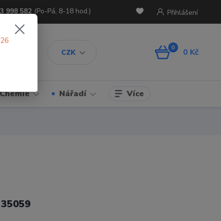
3 998 582
(Po-Pá, 8-18 hod.)
Přihlášení
026
0
0 Kč
CZK
Více
Chemie
Nářadí
 35059