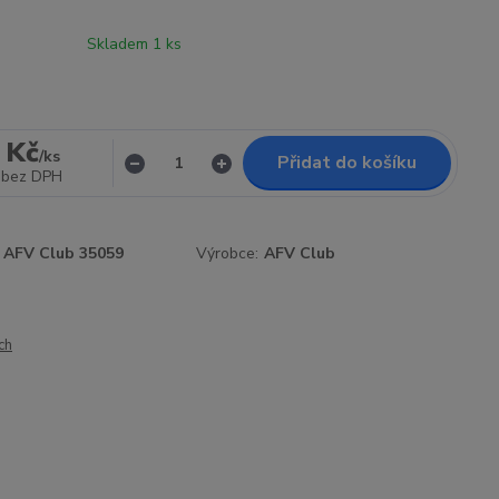
Skladem 1 ks
 Kč
/
ks
Přidat do košíku
bez DPH
AFV Club 35059
Výrobce:
AFV Club
ch