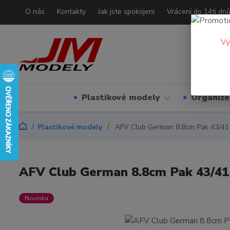
O nás
Kontakty
Jak jste spokojeni
Vrácení do 14ti dn
Vy
Plastikové modely
Organizé
Plastikové modely
AFV Club German 8.8cm Pak 43/41 
AFV Club German 8.8cm Pak 43/41 
Novinka