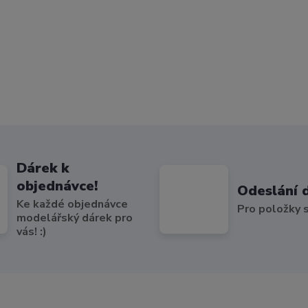
Dárek k
objednávce!
Odeslání 
Ke každé objednávce
Pro položky
modelářský dárek pro
vás! :)