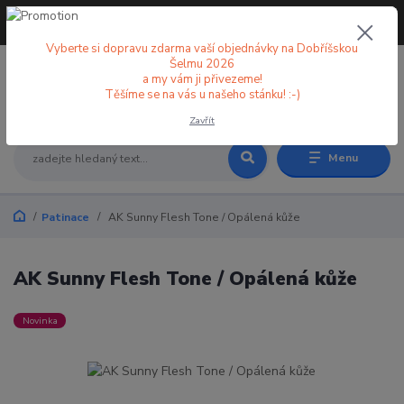
+420 773 998 582
CZK
(Po-Pá, 8-18 hod.)
Vyberte si dopravu zdarma vaší objednávky na Dobříšskou
Šelmu 2026
a my vám ji přivezeme!
0
0 Kč
Těšíme se na vás u našeho stánku! :-)
Zavřít
Menu
Patinace
AK Sunny Flesh Tone / Opálená kůže
AK Sunny Flesh Tone / Opálená kůže
Novinka