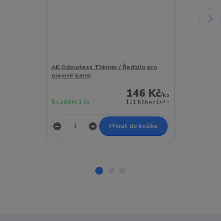
AK Odourless Thinner / Ředidlo pro
AK Matt Effec
olejové barvy
olejové barvy
146 Kč
/
ks
Skladem 1 ks
Skladem 5 ks
121 Kč
bez DPH
Přidat do košíku