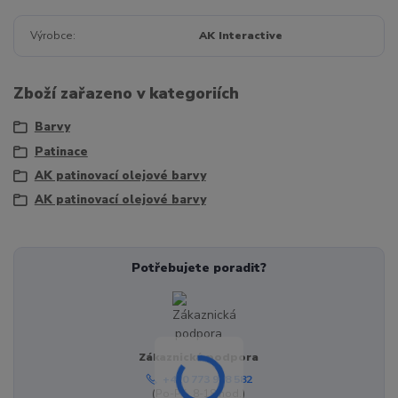
Výrobce
AK Interactive
Zboží zařazeno v kategoriích
Barvy
Patinace
AK patinovací olejové barvy
AK patinovací olejové barvy
Potřebujete poradit?
Zákaznická podpora
+420 773 998 582
(Po-Pá, 8-18 hod.)