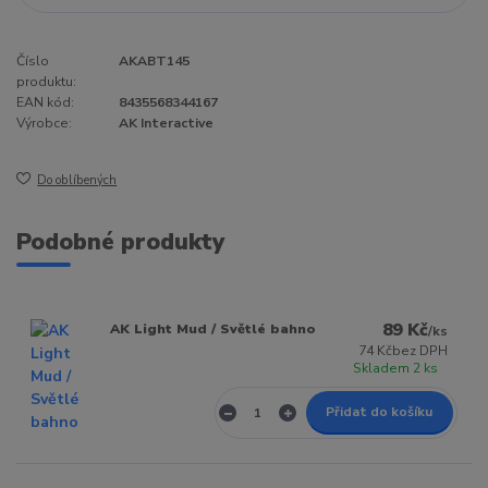
Číslo
AKABT145
produktu:
EAN kód:
8435568344167
Výrobce:
AK Interactive
Do oblíbených
Podobné produkty
89 Kč
AK Light Mud / Světlé bahno
/
ks
74 Kč
bez DPH
Skladem 2 ks
Přidat do košíku