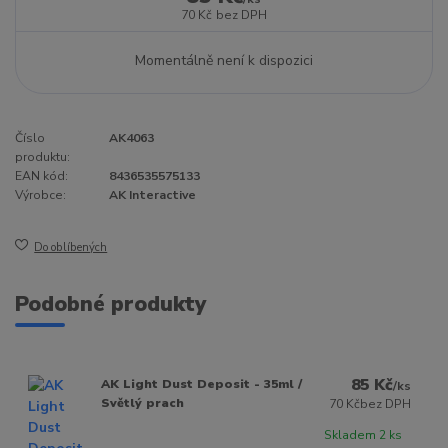
70 Kč
bez DPH
Momentálně není k dispozici
Číslo
AK4063
produktu:
EAN kód:
8436535575133
Výrobce:
AK Interactive
Do oblíbených
Podobné produkty
85 Kč
AK Light Dust Deposit - 35ml /
/
ks
Světlý prach
70 Kč
bez DPH
Skladem 2 ks