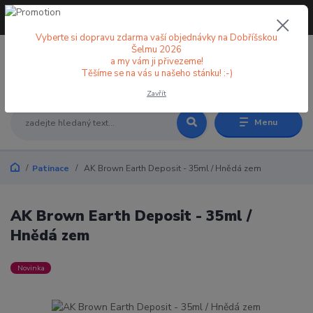
+420 773 998 582
CZK
(Po-Pá, 8-18 hod.)
Vyberte si dopravu zdarma vaší objednávky na Dobříšskou
Šelmu 2026
a my vám ji přivezeme!
0
0 Kč
Těšíme se na vás u našeho stánku! :-)
Zavřít
Menu
Patinace
AK Brown Earth Deposit - 35ml / Hnědá zem
AK Brown Earth Deposit - 35ml /
Hnědá zem
Novinka