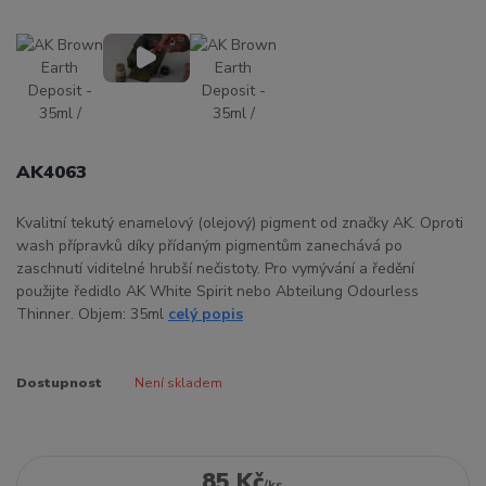
AK4063
Kvalitní tekutý enamelový (olejový) pigment od značky AK. Oproti
wash přípravků díky přídaným pigmentům zanechává po
zaschnutí viditelné hrubší nečistoty. Pro vymývání a ředění
použijte ředidlo AK White Spirit nebo Abteilung Odourless
Thinner. Objem: 35ml
celý popis
Dostupnost
Není skladem
85 Kč
/
ks