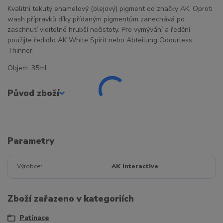
Kvalitní tekutý enamelový (olejový) pigment od značky AK. Oproti
wash přípravků díky přídaným pigmentům zanechává po
zaschnutí viditelné hrubší nečistoty. Pro vymývání a ředění
použijte ředidlo AK White Spirit nebo Abteilung Odourless
Thinner.
Objem: 35ml
Původ zboží
Parametry
Výrobce
AK Interactive
Zboží zařazeno v kategoriích
Patinace