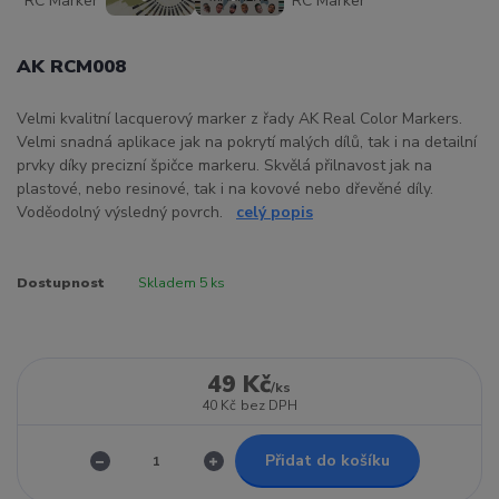
AK RCM008
Velmi kvalitní lacquerový marker z řady AK Real Color Markers.
Velmi snadná aplikace jak na pokrytí malých dílů, tak i na detailní
prvky díky precizní špičce markeru. Skvělá přilnavost jak na
plastové, nebo resinové, tak i na kovové nebo dřevěné díly.
Voděodolný výsledný povrch.
celý popis
Dostupnost
Skladem 5 ks
49 Kč
/
ks
40 Kč
bez DPH
Přidat do košíku