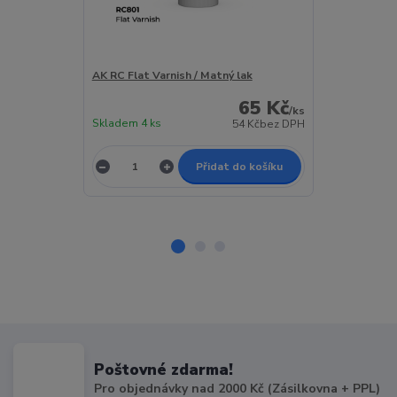
AK RC Flat Varnish / Matný lak
AK RC Satin V
65 Kč
/
ks
Skladem 4 ks
Skladem 3 ks
54 Kč
bez DPH
Přidat do košíku
Poštovné zdarma!
Pro objednávky nad 2000 Kč (Zásilkovna + PPL)