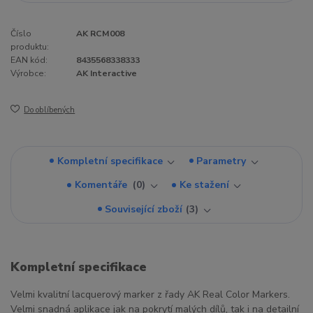
Číslo
AK RCM008
produktu:
EAN kód:
8435568338333
Výrobce:
AK Interactive
Do oblíbených
Kompletní specifikace
Parametry
Komentáře
0
Ke stažení
Související zboží
3
Kompletní specifikace
Velmi kvalitní lacquerový marker z řady AK Real Color Markers.
Velmi snadná aplikace jak na pokrytí malých dílů, tak i na detailní