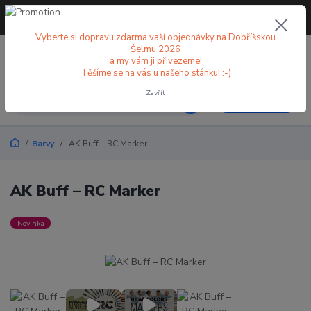
+420 773 998 582
CZK
(Po-Pá, 8-18 hod.)
Vyberte si dopravu zdarma vaší objednávky na Dobříšskou
Šelmu 2026
0
0 Kč
a my vám ji přivezeme!
Těšíme se na vás u našeho stánku! :-)
Zavřít
Menu
Barvy
AK Buff – RC Marker
AK Buff – RC Marker
Novinka