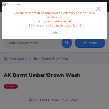
+420 773 998 582
CZK
(Po-Pá, 8-18 hod.)
Vyberte si dopravu zdarma vaší objednávky na Dobříšskou
Šelmu 2026
a my vám ji přivezeme!
0
0 Kč
Těšíme se na vás u našeho stánku! :-)
Zavřít
Menu
Patinace
AK Burnt Umber/Brown Wash
AK Burnt Umber/Brown Wash
Novinka