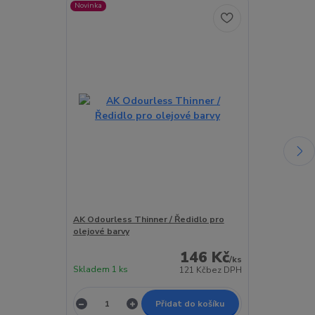
Novinka
Novinka
AK Odourless Thinner / Ředidlo pro
AK Matt Effec
olejové barvy
olejové barvy
146 Kč
/
ks
Skladem 1 ks
Skladem 5 ks
121 Kč
bez DPH
Přidat do košíku