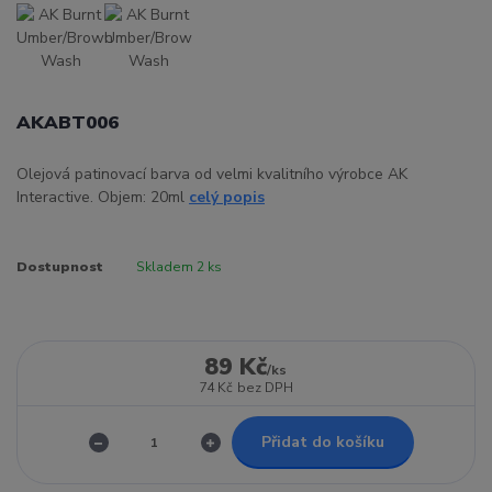
AKABT006
Olejová patinovací barva od velmi kvalitního výrobce AK
Interactive. Objem: 20ml
celý popis
Dostupnost
Skladem 2 ks
89 Kč
/
ks
74 Kč
bez DPH
Přidat do košíku