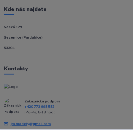
Kde nás najdete
Veská 129
Sezemice (Pardubice)
53304
Kontakty
Zákaznická podpora
+420 773 998 582
(Po-Pá, 8-18 hod.)
jm.modely@gmail.com