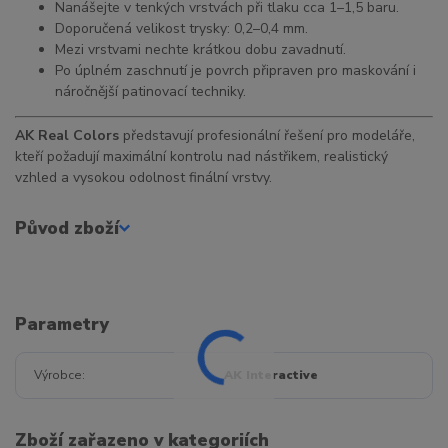
Nanášejte v tenkých vrstvách při tlaku cca 1–1,5 baru.
Doporučená velikost trysky: 0,2–0,4 mm.
Mezi vrstvami nechte krátkou dobu zavadnutí.
Po úplném zaschnutí je povrch připraven pro maskování i
náročnější patinovací techniky.
AK Real Colors
představují profesionální řešení pro modeláře,
kteří požadují maximální kontrolu nad nástřikem, realistický
vzhled a vysokou odolnost finální vrstvy.
Původ zboží
Parametry
Výrobce
AK Interactive
Zboží zařazeno v kategoriích