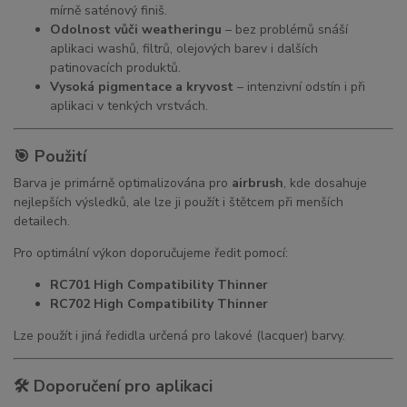
mírně saténový finiš.
Odolnost vůči weatheringu
– bez problémů snáší
aplikaci washů, filtrů, olejových barev i dalších
patinovacích produktů.
Vysoká pigmentace a kryvost
– intenzivní odstín i při
aplikaci v tenkých vrstvách.
🎯 Použití
Barva je primárně optimalizována pro
airbrush
, kde dosahuje
nejlepších výsledků, ale lze ji použít i štětcem při menších
detailech.
Pro optimální výkon doporučujeme ředit pomocí:
RC701 High Compatibility Thinner
RC702 High Compatibility Thinner
Lze použít i jiná ředidla určená pro lakové (lacquer) barvy.
🛠 Doporučení pro aplikaci