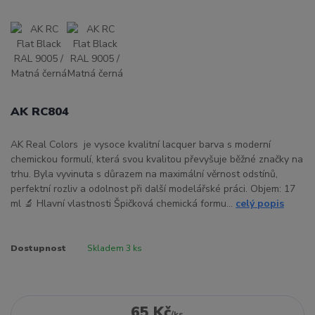
AK RC804
AK Real Colors je vysoce kvalitní lacquer barva s moderní
chemickou formulí, která svou kvalitou převyšuje běžné značky na
trhu. Byla vyvinuta s důrazem na maximální věrnost odstínů,
perfektní rozliv a odolnost při další modelářské práci. Objem: 17
ml 🔬 Hlavní vlastnosti Špičková chemická formu...
celý popis
Dostupnost
Skladem 3 ks
65 Kč
/
ks