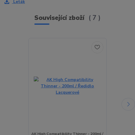
Leták
Související zboží
7
TOP produkt
Novinka
AK High Compatibility Thinner - 200ml /
AK High Compa