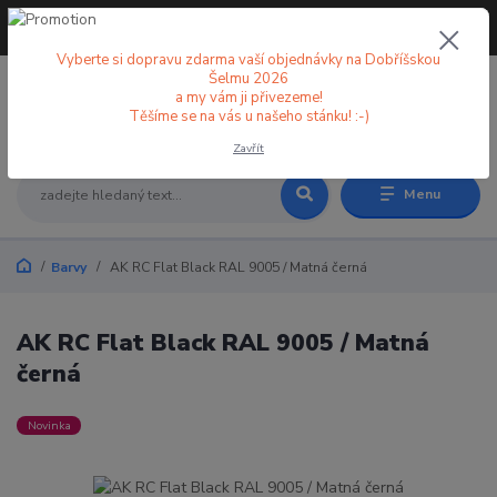
+420 773 998 582
CZK
(Po-Pá, 8-18 hod.)
Vyberte si dopravu zdarma vaší objednávky na Dobříšskou
Šelmu 2026
a my vám ji přivezeme!
0
0 Kč
Těšíme se na vás u našeho stánku! :-)
Zavřít
Menu
Barvy
AK RC Flat Black RAL 9005 / Matná černá
AK RC Flat Black RAL 9005 / Matná
černá
Novinka