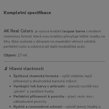
Kompletní specifikace
AK Real Colors
je vysoce kvalitní
lacquer barva
s moderní
chemickou formulí, která svou kvalitou převyšuje běžné značky na
trhu. Byla vyvinuta s důrazem na maximální věrnost odstínů,
perfektní rozliv a odolnost při další modelářské práci.
Objem:
17 ml
🔬 Hlavní vlastnosti
Špičková chemická formule
– vyšší stabilita, lepší
přilnavost a dlouhodobá barevná stálost.
Vynikající tok barvy v airbrushi
– plynulý rozstřik bez
„plivání“ a zanášení trysky.
Perfektní přilnavost k povrchu
– plast, resin, kov i
základované povrchy.
Rychlé a rovnoměrné schnutí
– vytváří jemný, hladký a