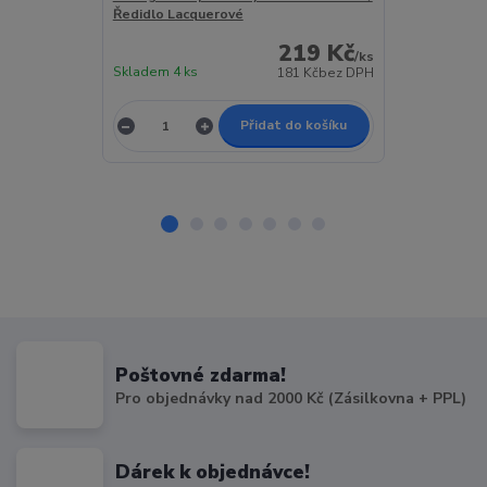
Ředidlo Lacquerové
Ředidlo Lacq
219 Kč
/
ks
Skladem 4 ks
Skladem > 5 k
181 Kč
bez DPH
Přidat do košíku
Poštovné zdarma!
Pro objednávky nad 2000 Kč (Zásilkovna + PPL)
Dárek k objednávce!