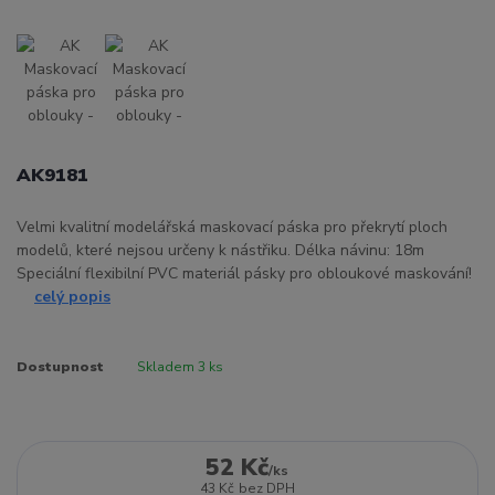
AK9181
Velmi kvalitní modelářská maskovací páska pro překrytí ploch
modelů, které nejsou určeny k nástřiku. Délka návinu: 18m
Speciální flexibilní PVC materiál pásky pro obloukové maskování!
celý popis
Dostupnost
Skladem 3 ks
52 Kč
/
ks
43 Kč
bez DPH