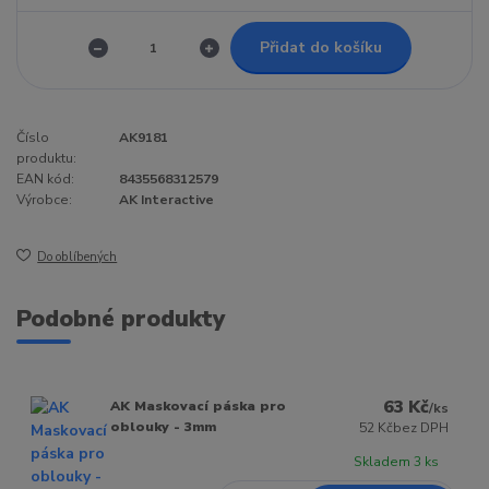
Přidat do košíku
Číslo
AK9181
produktu:
EAN kód:
8435568312579
Výrobce:
AK Interactive
Do oblíbených
Podobné produkty
63 Kč
AK Maskovací páska pro
/
ks
oblouky - 3mm
52 Kč
bez DPH
Skladem 3 ks