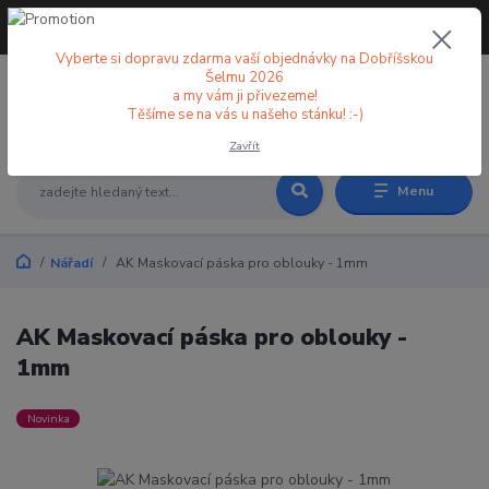
+420 773 998 582
CZK
(Po-Pá, 8-18 hod.)
Vyberte si dopravu zdarma vaší objednávky na Dobříšskou
Šelmu 2026
a my vám ji přivezeme!
0
0 Kč
Těšíme se na vás u našeho stánku! :-)
Zavřít
Menu
Nářadí
AK Maskovací páska pro oblouky - 1mm
AK Maskovací páska pro oblouky -
1mm
Novinka