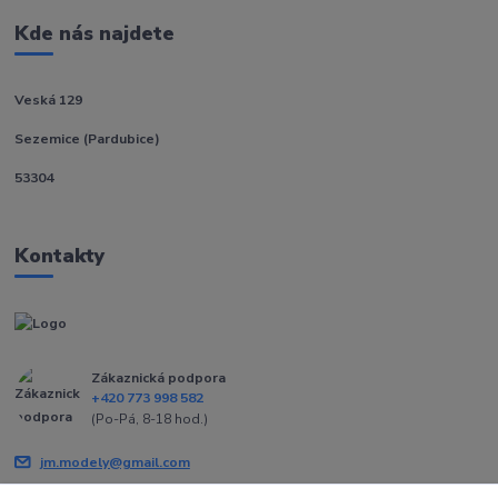
Kde nás najdete
Veská 129
Sezemice (Pardubice)
53304
Kontakty
Zákaznická podpora
+420 773 998 582
(Po-Pá, 8-18 hod.)
jm.modely@gmail.com