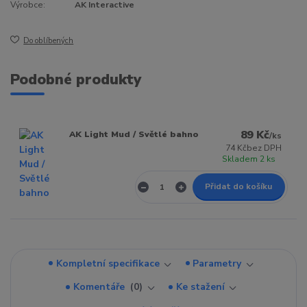
Výrobce:
AK Interactive
Do oblíbených
Podobné produkty
89 Kč
AK Light Mud / Světlé bahno
/
ks
74 Kč
bez DPH
Skladem 2 ks
Přidat do košíku
Kompletní specifikace
Parametry
Komentáře
0
Ke stažení