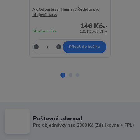
AK Odourless Thinner / Ředidlo pro
AK Matt Effec
olejové barvy
olejové barvy
146 Kč
/
ks
Skladem 1 ks
Skladem 5 ks
121 Kč
bez DPH
Přidat do košíku
Poštovné zdarma!
Pro objednávky nad 2000 Kč (Zásilkovna + PPL)