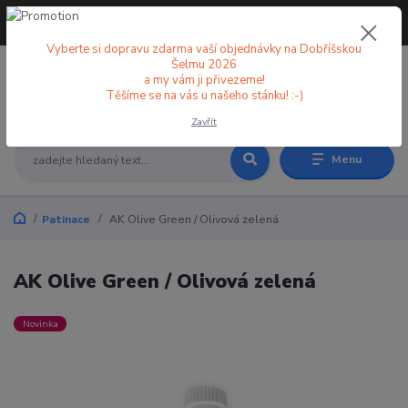
+420 773 998 582
CZK
(Po-Pá, 8-18 hod.)
Vyberte si dopravu zdarma vaší objednávky na Dobříšskou
Šelmu 2026
a my vám ji přivezeme!
0
0 Kč
Těšíme se na vás u našeho stánku! :-)
Zavřít
Menu
Patinace
AK Olive Green / Olivová zelená
AK Olive Green / Olivová zelená
Novinka