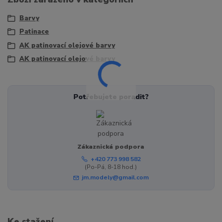
Barvy
Patinace
AK patinovací olejové barvy
AK patinovací olejové barvy
Potřebujete poradit?
Zákaznická podpora
+420 773 998 582
(Po-Pá, 8-18 hod.)
jm.modely@gmail.com
Ke stažení