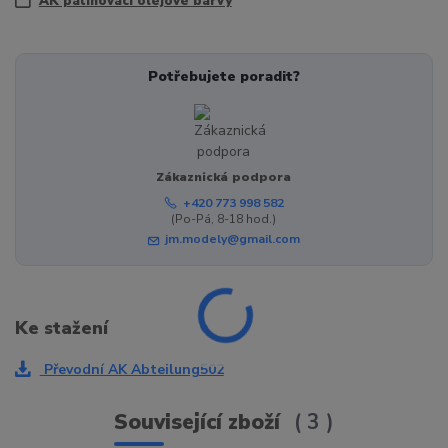
AK patinovací olejové barvy
Potřebujete poradit?
Zákaznická podpora
+420 773 998 582
(Po-Pá, 8-18 hod.)
jm.modely@gmail.com
Ke stažení
Převodní AK Abteilung502
Související zboží
3