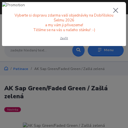
+420 773 998 582
CZK
(Po-Pá, 8-18 hod.)
Vyberte si dopravu zdarma vaší objednávky na Dobříšskou
Šelmu 2026
a my vám ji přivezeme!
0
0 Kč
Těšíme se na vás u našeho stánku! :-)
Zavřít
Menu
Patinace
AK Sap Green/Faded Green / Zašlá zelená
AK Sap Green/Faded Green / Zašlá
zelená
Novinka