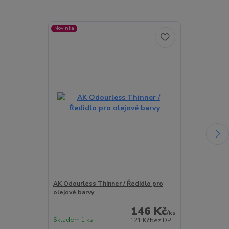
Novinka
Novinka
AK Odourless Thinner / Ředidlo pro
AK Matt Effec
olejové barvy
olejové barvy
146 Kč
/
ks
Skladem 1 ks
Skladem 5 ks
121 Kč
bez DPH