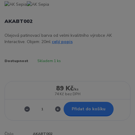
AKABT002
Olejová patinovací barva od velmi kvalitního výrobce AK
Interactive. Objem: 20ml
celý popis
Dostupnost
Skladem 1 ks
89 Kč
/
ks
74 Kč
bez DPH
Přidat do košíku
Číslo
AKABT002