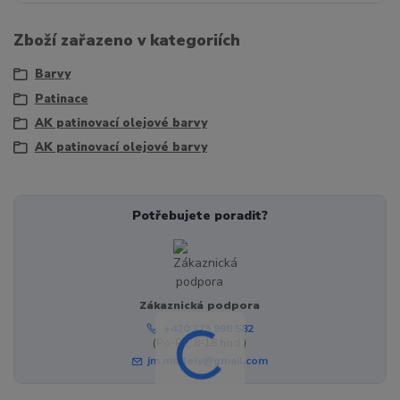
Zboží zařazeno v kategoriích
Barvy
Patinace
AK patinovací olejové barvy
AK patinovací olejové barvy
Potřebujete poradit?
Zákaznická podpora
+420 773 998 582
(Po-Pá, 8-18 hod.)
jm.modely@gmail.com