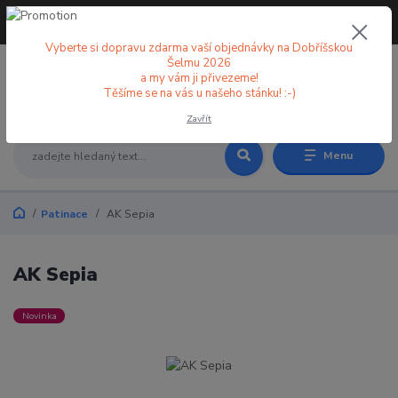
+420 773 998 582
CZK
(Po-Pá, 8-18 hod.)
Vyberte si dopravu zdarma vaší objednávky na Dobříšskou
Šelmu 2026
a my vám ji přivezeme!
0
0 Kč
Těšíme se na vás u našeho stánku! :-)
Zavřít
Menu
Patinace
AK Sepia
AK Sepia
Novinka