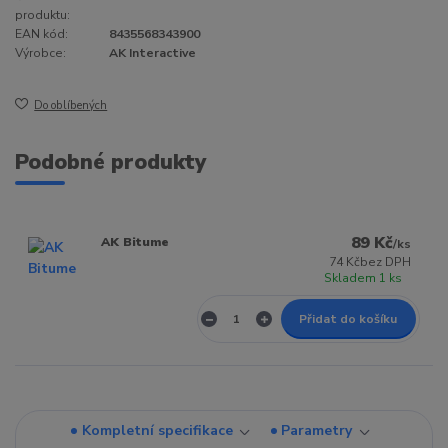
produktu:
EAN kód:
8435568343900
Výrobce:
AK Interactive
Do oblíbených
Podobné produkty
89 Kč
AK Bitume
/
ks
74 Kč
bez DPH
Skladem 1 ks
Přidat do košíku
Kompletní specifikace
Parametry