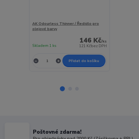
AK Odourless Thinner / Ředidlo pro
AK Matt Effec
olejové barvy
olejové barvy
146 Kč
/
ks
Skladem 1 ks
Skladem 5 ks
121 Kč
bez DPH
Přidat do košíku
Poštovné zdarma!
Pro objednávky nad 2000 Kč (Zásilkovna + PPL)