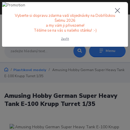
+420 773 998 582
CZK
(Po-Pá, 8-18 hod.)
Vyberte si dopravu zdarma vaší objednávky na Dobříšskou
Šelmu 2026
a my vám ji přivezeme!
0
0 Kč
Těšíme se na vás u našeho stánku! :-)
Zavřít
Menu
Plastikové modely
Amusing Hobby German Super Heavy Tank
E-100 Krupp Turret 1/35
Amusing Hobby German Super Heavy
Tank E-100 Krupp Turret 1/35