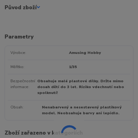
Původ zboží
Parametry
Výrobce
Amusing Hobby
Měřítko
1/35
Bezpečnostní
Obsahuje malé plastové dílky. Držte mimo
informace
dosah dětí do 3 let. Riziko vdechnutí nebo
spolknutí!
Obsah
Nenabarvený a nesestavený plastikový
model. Neobsahuje barvy ani lepidlo.
Zboží zařazeno v kategoriích