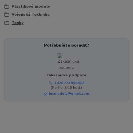
Plastikové modely
Vojenská Technika
Tanky
Potřebujete poradit?
Zákaznická podpora
+420 773 998 582
(Po-Pá, 8-18 hod.)
jm.modely@gmail.com