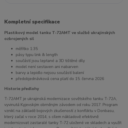
Kompletní specifikace
Plastikový model tanku T-72AMT ve službě ukrajinských
ozbrojených sil
měřítko 1:35
pásy typu link & length
součástí jsou leptané a 3D tištěné díly
model není sestaven ani nabarven
barvy a lepidlo nejsou součástí balení
předobjednávková cena platí do 15. června 2026
Historie předlohy
T-72AMT je ukrajinská modernizace sovětského tanku T-72A,
vyvinutá Kyjevským obrněným závodem od roku 2017. Program
vznikl na základě bojových zkušeností z konfliktu v Donbasu,
který začal v roce 2014, s cílem nákladově efektivně
modernizovat zastaralé tanky T-72 uložené ve skladech a využít