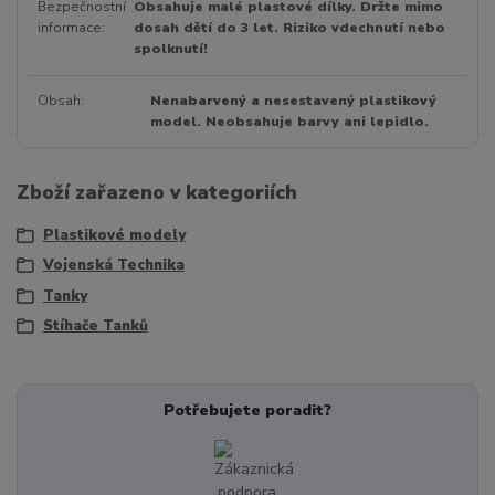
Bezpečnostní
Obsahuje malé plastové dílky. Držte mimo
informace
dosah dětí do 3 let. Riziko vdechnutí nebo
spolknutí!
Obsah
Nenabarvený a nesestavený plastikový
model. Neobsahuje barvy ani lepidlo.
Zboží zařazeno v kategoriích
Plastikové modely
Vojenská Technika
Tanky
Stíhače Tanků
Potřebujete poradit?