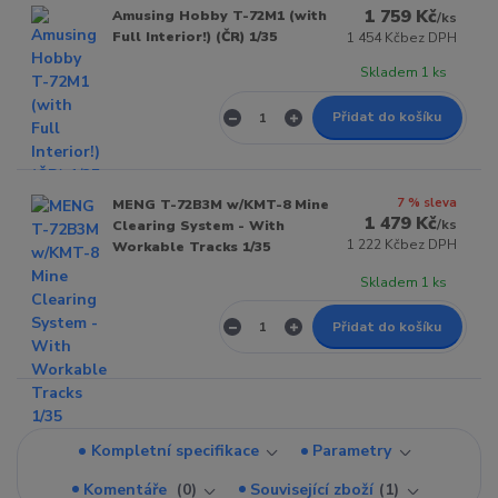
1 759 Kč
Amusing Hobby T-72M1 (with
/
ks
Full Interior!) (ČR) 1/35
1 454 Kč
bez DPH
Skladem 1 ks
Přidat do košíku
7 % sleva
MENG T-72B3M w/KMT-8 Mine
1 479 Kč
/
ks
Clearing System - With
1 222 Kč
bez DPH
Workable Tracks 1/35
Skladem 1 ks
Přidat do košíku
Kompletní specifikace
Parametry
Komentáře
0
Související zboží
1