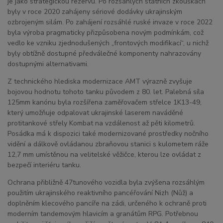
je jako strategickou rezervu. Po rozsáhlých státních zkouškách
byly v roce 2020 zahájeny sériové dodávky ukrajinským
ozbrojeným silám. Po zahájení rozsáhlé ruské invaze v roce 2022
byla výroba pragmaticky přizpůsobena novým podmínkám, což
vedlo ke vzniku zjednodušených „frontových modifikací“, u nichž
byly obtížně dostupné předválečné komponenty nahrazovány
dostupnými alternativami.
Z technického hlediska modernizace AMT výrazně zvyšuje
bojovou hodnotu tohoto tanku původem z 80. let. Palebná síla
125mm kanónu byla rozšířena zaměřovačem střelce 1K13-49,
který umožňuje odpalovat ukrajinské laserem naváděné
protitankové střely Kombat na vzdálenost až pěti kilometrů.
Posádka má k dispozici také modernizované prostředky nočního
vidění a dálkově ovládanou zbraňovou stanici s kulometem ráže
12,7 mm umístěnou na velitelské věžičce, kterou lze ovládat z
bezpečí interiéru tanku.
Ochrana přibližně 47tunového vozidla byla zvýšena rozsáhlým
použitím ukrajinského reaktivního pancéřování Nizh (Nůž) a
doplněním klecového pancíře na zádi, určeného k ochraně proti
moderním tandemovým hlavicím a granátům RPG. Potřebnou