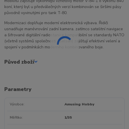
mobilitu zajišťuje výkonnější vznětový motor V-84-1 o výkonu 840
koní, který byl u předválečných verzí kombinován se širšími pásy
původně vyvinutými pro tank T-80.
Modernizaci doplňuje moderní elektronická výbava. Řidiči
usnadňuje manévrování zadní kamera, zatímco satelitní navigace
a šifrované digitální radiostanice kompatibilní se standardy NATO
(včetně systémů společnosti Aselsan) zajišťují efektivní velení a
spojení v podmínkách moderního kombinovaného boje.
Původ zboží
Parametry
Výrobce
Amusing Hobby
Měřítko
1/35