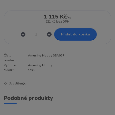
1 115 Kč
/
ks
921 Kč
bez DPH
Přidat do košíku
Číslo
Amusing Hobby 35A067
produktu:
Výrobce:
Amusing Hobby
Měřítko:
1/35
Do oblíbených
Podobné produkty