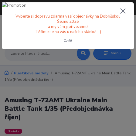
+420 773 998 582
CZK
(Po-Pá, 8-18 hod.)
Vyberte si dopravu zdarma vaší objednávky na Dobříšskou
Šelmu 2026
a my vám ji přivezeme!
0
0 Kč
Těšíme se na vás u našeho stánku! :-)
Zavřít
Menu
Plastikové modely
Amusing T-72AMT Ukraine Main Battle Tank
1/35 (Předobjednávka říjen)
Amusing T-72AMT Ukraine Main
Battle Tank 1/35 (Předobjednávka
říjen)
Novinka