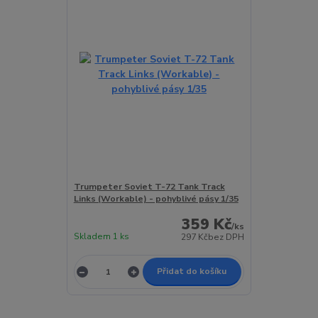
Trumpeter Soviet T-72 Tank Track
Links (Workable) - pohyblivé pásy 1/35
359 Kč
/
ks
Skladem 1 ks
297 Kč
bez DPH
Přidat do košíku