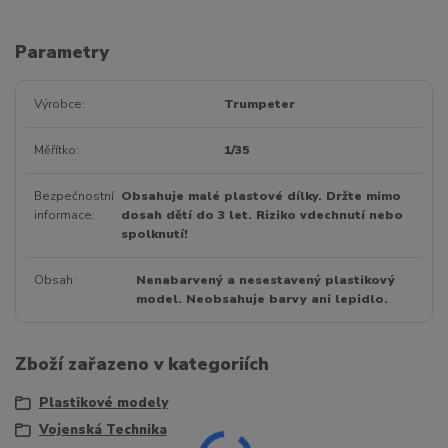
Parametry
Výrobce
Trumpeter
Měřítko
1/35
Bezpečnostní
Obsahuje malé plastové dílky. Držte mimo
informace
dosah dětí do 3 let. Riziko vdechnutí nebo
spolknutí!
Obsah
Nenabarvený a nesestavený plastikový
model. Neobsahuje barvy ani lepidlo.
Zboží zařazeno v kategoriích
Plastikové modely
Vojenská Technika