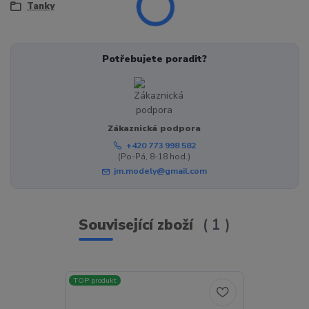
Tanky
Potřebujete poradit?
Zákaznická podpora
+420 773 998 582
(Po-Pá, 8-18 hod.)
jm.modely@gmail.com
Související zboží
1
TOP produkt