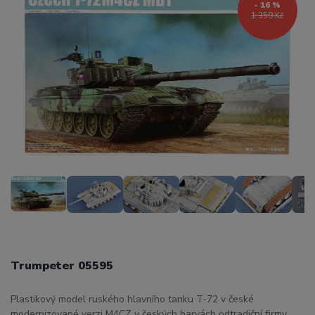
- 16 %
1 359 Kč
Trumpeter 05595
Plastikový model ruského hlavního tanku T-72 v české
modernizované verzi M4CZ v českých barvách odtradiční firmy