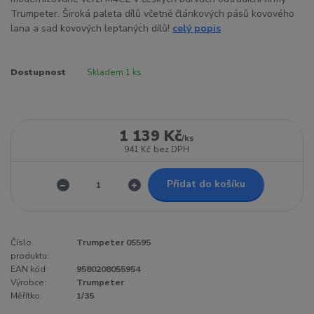
Trumpeter. Široká paleta dílů včetně článkových pásů kovového
lana a sad kovových leptaných dílů!
celý popis
Dostupnost
Skladem 1 ks
1 139 Kč
/
ks
941 Kč
bez DPH
Přidat do košíku
Číslo
Trumpeter 05595
produktu:
EAN kód:
9580208055954
Výrobce:
Trumpeter
Měřítko:
1/35