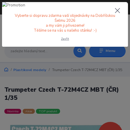
+420 773 998 582
CZK
(Po-Pá, 8-18 hod.)
Vyberte si dopravu zdarma vaší objednávky na Dobříšskou
Šelmu 2026
a my vám ji přivezeme!
0
0 Kč
Těšíme se na vás u našeho stánku! :-)
Zavřít
Menu
Plastikové modely
Trumpeter Czech T-72M4CZ MBT (ČR) 1/35
Trumpeter Czech T-72M4CZ MBT (ČR)
1/35
Novinka
Akce
TOP produkt