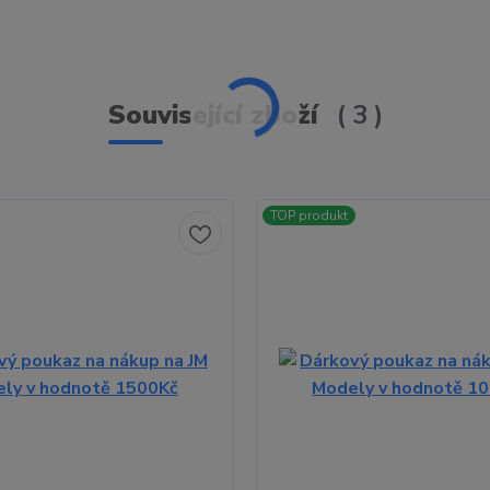
Související zboží
3
TOP produkt