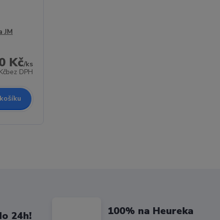
a JM
0 Kč
/
ks
Kč
bez DPH
 košíku
100% na Heureka
do 24h!