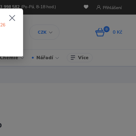
3 998 582
(Po-Pá, 8-18 hod.)
Přihlášení
026
0
0 Kč
CZK
Více
Chemie
Nářadí
0