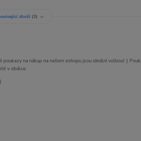
uvisející zboží
3
é poukazy na nákup na našem eshopu jsou ideální volbou! :) Pou
uté v obálce.
)