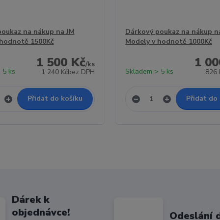
poukaz na nákup na JM
Dárkový poukaz na nákup n
 hodnotě 1500Kč
Modely v hodnotě 1000Kč
1 500 Kč
1 00
/
ks
 5 ks
Skladem > 5 ks
1 240 Kč
bez DPH
826 
Přidat do košíku
Přidat do
Dárek k
objednávce!
Odeslání 