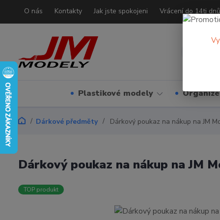
O nás
Kontakty
Jak jste spokojeni
Vrácení do 14ti dn
Vy
Plastikové modely
Organizé
Dárkové předměty
Dárkový poukaz na nákup na JM Mo
Dárkový poukaz na nákup na JM M
TOP produkt