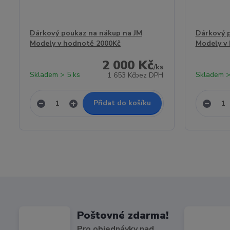
Dárkový poukaz na nákup na JM
Dárkový 
Modely v hodnotě 2000Kč
Modely v
2 000 Kč
/
ks
Skladem > 5 ks
Skladem >
1 653 Kč
bez DPH
Přidat do košíku
Poštovné zdarma!
Pro objednávky nad