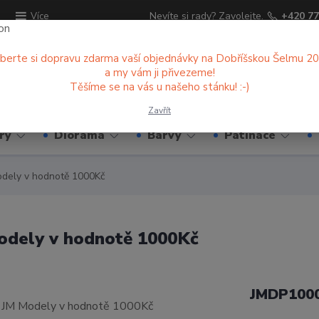
ů
Nevíte si rady? Zavolejte.
+420 77
Více
berte si dopravu zdarma vaší objednávky na Dobříšskou Šelmu 2
a my vám ji přivezeme!
Hledat
Těšíme se na vás u našeho stánku! :-)
Zavřít
ry
Diorama
Barvy
Patinace
dely v hodnotě 1000Kč
odely v hodnotě 1000Kč
JMDP100