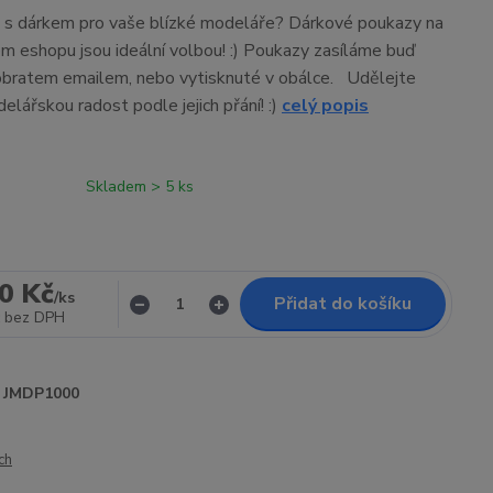
y s dárkem pro vaše blízké modeláře? Dárkové poukazy na
m eshopu jsou ideální volbou! :) Poukazy zasíláme buď
obratem emailem, nebo vytisknuté v obálce. Udělejte
elářskou radost podle jejich přání! :)
celý popis
Skladem > 5 ks
0 Kč
/
ks
Přidat do košíku
bez DPH
JMDP1000
ch