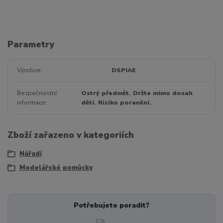
Parametry
Výrobce
DSPIAE
Bezpečnostní
Ostrý předmět. Držte mimo dosah
informace
dětí. Riziko poranění.
Zboží zařazeno v kategoriích
Nářadí
Modelářské pomůcky
Potřebujete poradit?