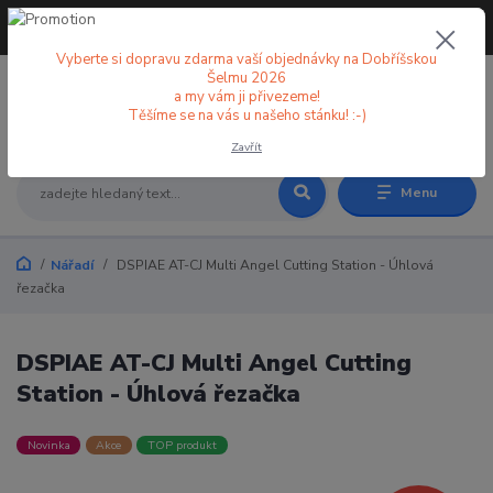
+420 773 998 582
CZK
(Po-Pá, 8-18 hod.)
Vyberte si dopravu zdarma vaší objednávky na Dobříšskou
Šelmu 2026
a my vám ji přivezeme!
0
0 Kč
Těšíme se na vás u našeho stánku! :-)
Zavřít
Menu
Nářadí
DSPIAE AT-CJ Multi Angel Cutting Station - Úhlová
řezačka
DSPIAE AT-CJ Multi Angel Cutting
Station - Úhlová řezačka
Novinka
Akce
TOP produkt