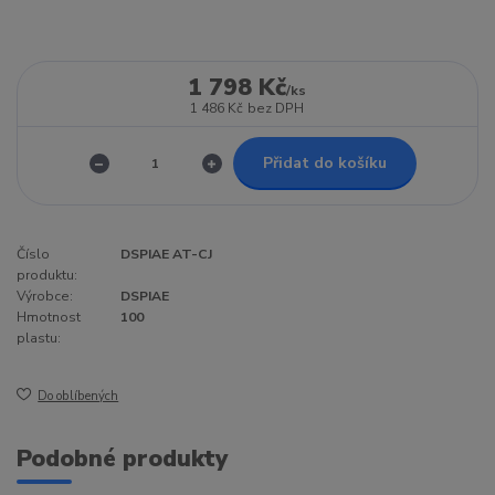
1 798 Kč
/
ks
1 486 Kč
bez DPH
Přidat do košíku
Číslo
DSPIAE AT-CJ
produktu:
Výrobce:
DSPIAE
Hmotnost
100
plastu:
Do oblíbených
Podobné produkty