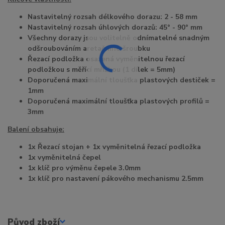
Nastavitelný rozsah délkového dorazu: 2 - 58 mm
Nastavitelný rozsah úhlových dorazů: 45° - 90° mm
Všechny dorazy jsou volitelně odnímatelné snadným
odšroubováním aretačního šroubku
Řezací podložka osazená vyměnitelnou řezací
podložkou s měřící mřížkou (1 dílek = 5mm)
Doporučená maximální tloušťka plastových destiček =
1mm
Doporučená maximální tloušťka plastových profilů =
3mm
Balení obsahuje:
1x Řezací stojan + 1x vyměnitelná řezací
podložka
1x vyměnitelná čepel
1x klíč pro výměnu čepele 3.0mm
1x klíč pro nastavení pákového mechanismu 2.5mm
Původ zboží