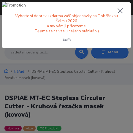
+420 773 998 582
CZK
(Po-Pá, 8-18 hod.)
Vyberte si dopravu zdarma vaší objednávky na Dobříšskou
Šelmu 2026
a my vám ji přivezeme!
0
0 Kč
Těšíme se na vás u našeho stánku! :-)
Zavřít
Menu
Nářadí
DSPIAE MT-EC Stepless Circular Cutter - Kruhová
řezačka masek (kovová)
DSPIAE MT-EC Stepless Circular
Cutter - Kruhová řezačka masek
(kovová)
Novinka
Akce
TOP produkt