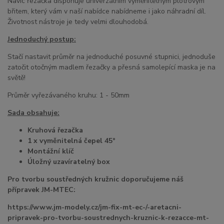
Navíc řezačka disponuje univerzálním vyměnitelným plotrovým
břitem, který vám v naší nabídce nabídneme i jako náhradní díl.
Životnost nástroje je tedy velmi dlouhodobá.
Jednoduchý postup:
Stačí nastavit průměr na jednoduché posuvné stupnici, jednoduše
zatočit otočným madlem řezačky a přesná samolepící maska je na
světě!
Průměr vyřezávaného kruhu: 1 - 50mm
Sada obsahuje:
Kruhová řezačka
1 x vyměnitelná čepel 45°
Montážní klíč
Úložný uzavíratelný box
Pro tvorbu soustředných kružnic doporučujeme náš
přípravek JM-MTEC:
https://www.jm-modely.cz/jm-fix-mt-ec-/-aretacni-
pripravek-pro-tvorbu-soustrednych-kruznic-k-rezacce-mt-