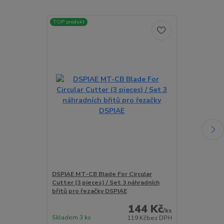
TOP produkt
TOP produkt
Akce
DSPIAE MT-CB Blade For Circular
JM FIX MT-EC 
Cutter (3 pieces) / Set 3 náhradních
tvorbu soustř
břitů pro řezačky DSPIAE
MT-EC)
144 Kč
/
ks
Skladem 3 ks
Skladem > 5 k
119 Kč
bez DPH