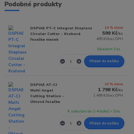
Podobné produkty
14 % sleva
DSPIAE PT-C Integral Stepless
599 Kč
/
ks
Circular Cutter - Kruhová
495 Kč
bez DPH
řezačka masek
Skladem 3 ks
Přidat do košíku
10 % sleva
DSPIAE AT-CJ
1 798 Kč
/
ks
Multi Angel
1 486 Kč
bez DPH
Cutting Station -
Úhlová řezačka
K odeslání do 2-4 týdnů > 5 ks
Přidat do košíku