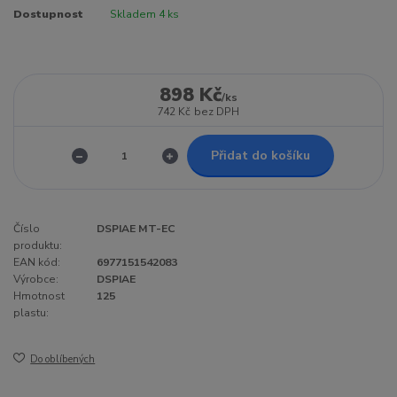
Dostupnost
Skladem 4 ks
898 Kč
/
ks
742 Kč
bez DPH
Přidat do košíku
Číslo
DSPIAE MT-EC
produktu:
EAN kód:
6977151542083
Výrobce:
DSPIAE
Hmotnost
125
plastu:
Do oblíbených