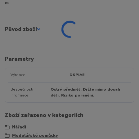
ec
Původ zboží
Parametry
Výrobce
DSPIAE
Bezpečnostní
Ostrý předmět. Držte mimo dosah
informace
dětí. Riziko poranění.
Zboží zařazeno v kategoriích
Nářadí
Modelářské pomůcky