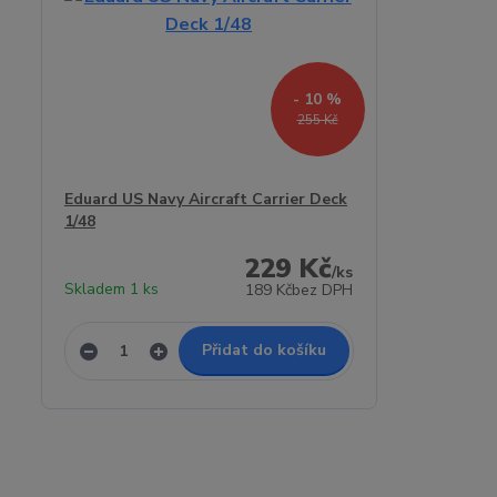
- 10 %
255 Kč
Eduard US Navy Aircraft Carrier Deck
1/48
229 Kč
/
ks
Skladem 1 ks
189 Kč
bez DPH
Přidat do košíku