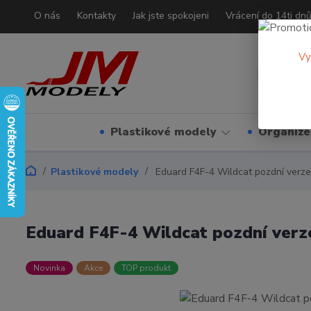
O nás
Kontakty
Jak jste spokojeni
Vrácení do 14ti dn
Vy
Plastikové modely
Organizé
Plastikové modely
Eduard F4F-4 Wildcat pozdní verz
Eduard F4F-4 Wildcat pozdní ver
Novinka
Akce
TOP produkt