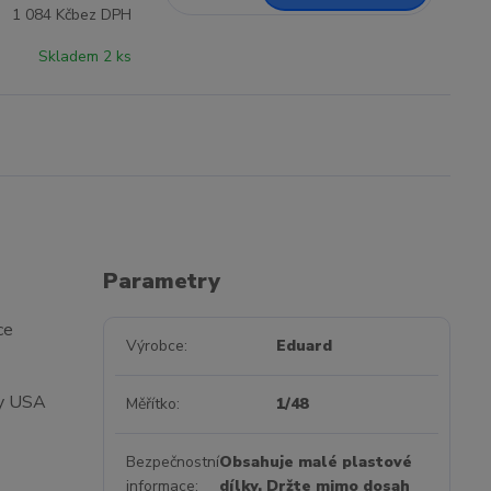
1 084 Kč
bez DPH
Skladem 2 ks
Parametry
ce
Výrobce
Eduard
ty USA
Měřítko
1/48
Bezpečnostní
Obsahuje malé plastové
informace
dílky. Držte mimo dosah