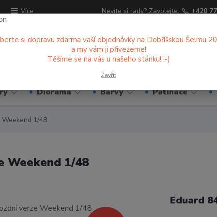
ů
Nevíte si rady? Zavolejte.
+420 77
Více
berte si dopravu zdarma vaší objednávky na Dobříšskou Šelmu 2
a my vám ji přivezeme!
Hledat
Těšíme se na vás u našeho stánku! :-)
Zavřít
ry
Diorama
Barvy
Patinace
e Weekend 1/48
ze Weekend 1/48
Eduard 8