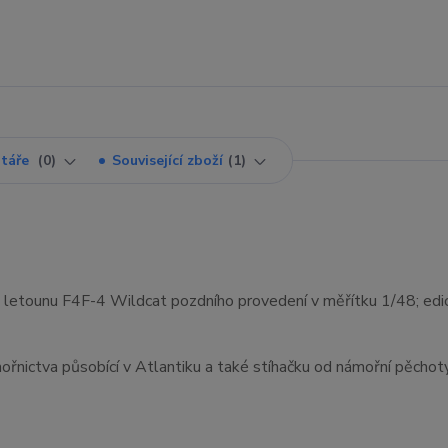
táře
0
Související zboží
1
 letounu F4F-4 Wildcat pozdního provedení v měřítku 1/48; edi
řnictva působící v Atlantiku a také stíhačku od námořní pěcho