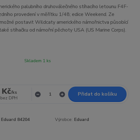
erického palubního druhoválečného stíhacího letounu F4F-
zdního provedení v měřítku 1/48; edice Weekend. Ze
 možné postavit Wildcaty amerického námořnictva působící
 také stíhačku od námořní pěchoty USA (US Marine Corps).
Skladem 1 ks
 Kč
/
ks
Přidat do košíku
bez DPH
Eduard 84204
Výrobce:
Eduard