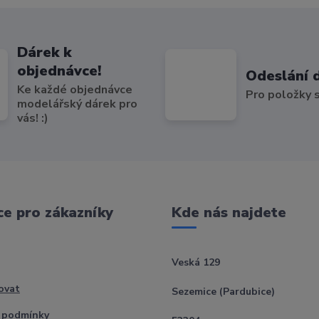
Dárek k
objednávce!
Odeslání 
Ke každé objednávce
Pro položky
modelářský dárek pro
vás! :)
e pro zákazníky
Kde nás najdete
Veská 129
ovat
Sezemice (Pardubice)
 podmínky