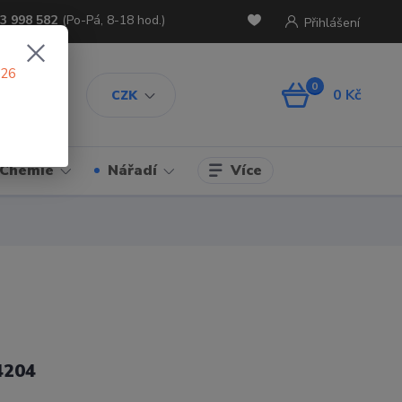
3 998 582
(Po-Pá, 8-18 hod.)
Přihlášení
026
0
0 Kč
CZK
Více
Chemie
Nářadí
4204