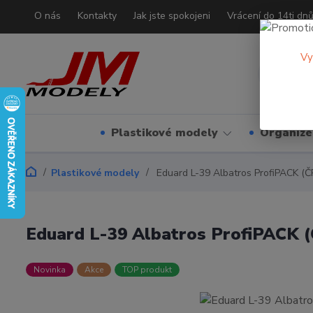
O nás
Kontakty
Jak jste spokojeni
Vrácení do 14ti dn
Vy
Plastikové modely
Organizé
Plastikové modely
Eduard L-39 Albatros ProfiPACK (Č
Eduard L-39 Albatros ProfiPACK (
Novinka
Akce
TOP produkt