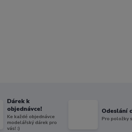
Dárek k
objednávce!
Odeslání 
Ke každé objednávce
Pro položky
modelářský dárek pro
vás! :)