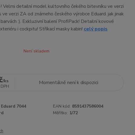
 Velmi detailní model kultovního čekého bitevníku ve verzi
 ve verzi ZA od známeho českého výrobce Eduard. jak jinak
barvách :). Exkluzivní balení ProfiPack! Detailní kovové
xteriéru i cockpitu! Stříkací masky kabin!
celý popis
Není skladem
č
/
ks
Momentálně není k dispozici
 DPH
Eduard 7044
EAN kód:
8591437586004
rd
Měřítko:
1/72
ch