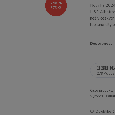
- 10 %
Novinka 2024!
375 Kč
L-39 Albatros
než v českých 
leptané díly e
Dostupnost
338 K
279 Kč
bez
Číslo produktu:
Výrobce:
Edua
Do oblíbený