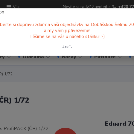
ů
Nevíte si rady? Zavolejte.
+420 77
Více
berte si dopravu zdarma vaší objednávky na Dobříšskou Šelmu 2
a my vám ji přivezeme!
Hledat
Těšíme se na vás u našeho stánku! :-)
Zavřít
ry
Diorama
Barvy
Patinace
R) 1/72
ČR) 1/72
Eduard 7