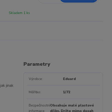
Skladem 1 ks
Parametry
Výrobce
Eduard
ak jinak
Měřítko
1/72
Bezpečnostní
Obsahuje malé plastové
informace
dílky. Držte mimo dosah