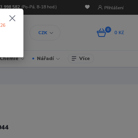
3 998 582
(Po-Pá, 8-18 hod.)
Přihlášení
026
0
0 Kč
CZK
Více
Chemie
Nářadí
044