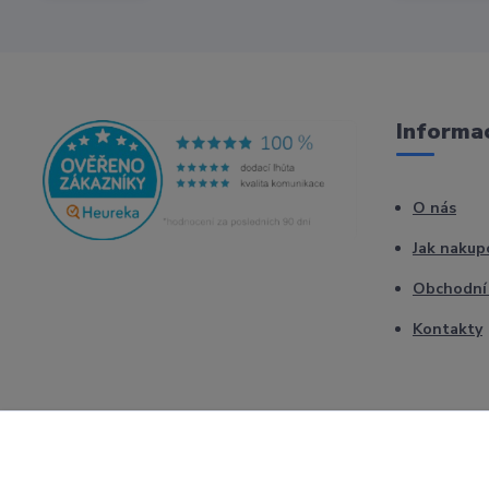
Informac
O nás
Jak nakup
Obchodní
Kontakty