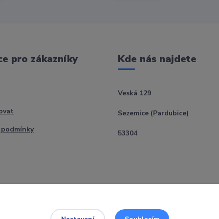
e pro zákazníky
Kde nás najdete
Veská 129
ovat
Sezemice (Pardubice)
 podmínky
53304