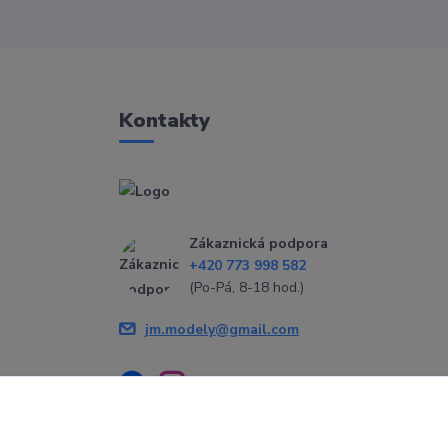
Kontakty
Zákaznická podpora
+420 773 998 582
(Po-Pá, 8-18 hod.)
jm.modely@gmail.com