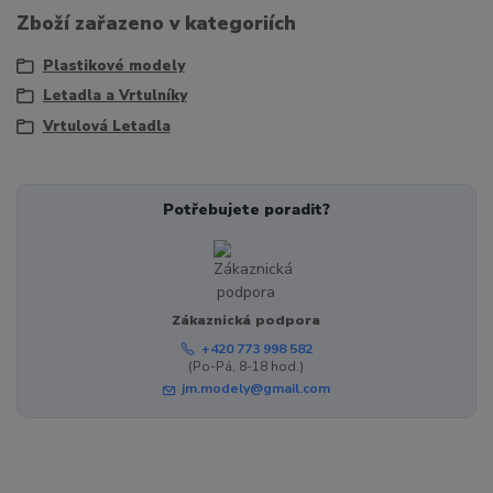
Zboží zařazeno v kategoriích
Plastikové modely
Letadla a Vrtulníky
Vrtulová Letadla
Potřebujete poradit?
Zákaznická podpora
+420 773 998 582
(Po-Pá, 8-18 hod.)
jm.modely@gmail.com