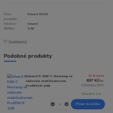
Číslo
Eduard 82109
produktu:
Výrobce:
Eduard
Měřítko:
1/48
Do oblíbených
Podobné produkty
15 % sleva
Eduard P-51B/ C Mustang se
697 Kč
/
ks
záďovým stabilizátorem
576 Kč
bez DPH
ProfiPACK 1/48
Skladem 1 ks
Přidat do košíku