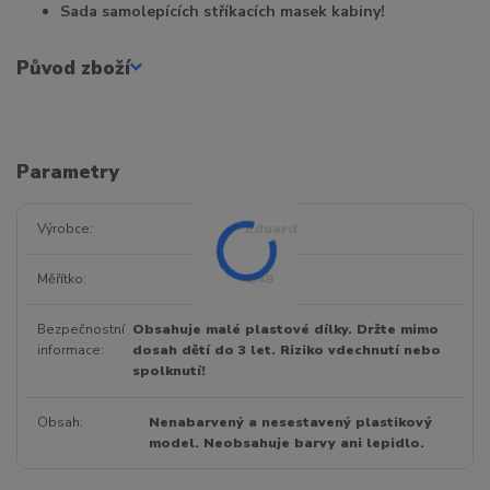
Sada samolepících stříkacích masek kabiny!
Původ zboží
Parametry
Výrobce
Eduard
Měřítko
1/48
Bezpečnostní
Obsahuje malé plastové dílky. Držte mimo
informace
dosah dětí do 3 let. Riziko vdechnutí nebo
spolknutí!
Obsah
Nenabarvený a nesestavený plastikový
model. Neobsahuje barvy ani lepidlo.