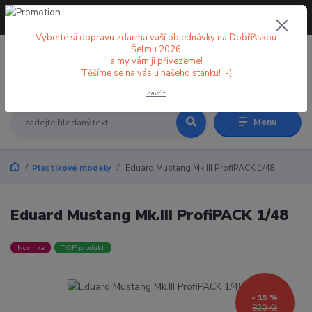
+420 773 998 582
CZK
(Po-Pá, 8-18 hod.)
Vyberte si dopravu zdarma vaší objednávky na Dobříšskou
Šelmu 2026
a my vám ji přivezeme!
0
0 Kč
Těšíme se na vás u našeho stánku! :-)
Zavřít
Menu
Plastikové modely
Eduard Mustang Mk.III ProfiPACK 1/48
Eduard Mustang Mk.III ProfiPACK 1/48
Novinka
TOP produkt
- 15 %
820 Kč