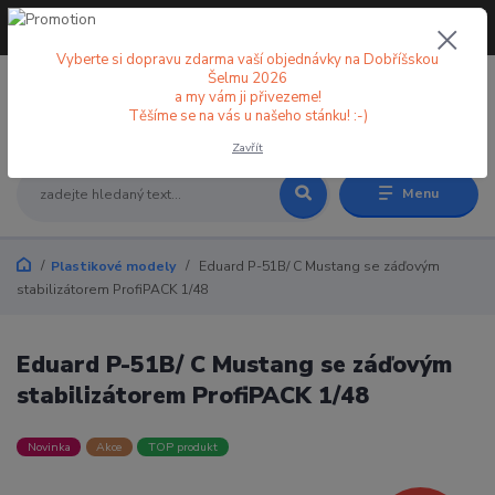
+420 773 998 582
CZK
(Po-Pá, 8-18 hod.)
Vyberte si dopravu zdarma vaší objednávky na Dobříšskou
Šelmu 2026
a my vám ji přivezeme!
0
0 Kč
Těšíme se na vás u našeho stánku! :-)
Zavřít
Menu
Plastikové modely
Eduard P-51B/ C Mustang se záďovým
stabilizátorem ProfiPACK 1/48
Eduard P-51B/ C Mustang se záďovým
stabilizátorem ProfiPACK 1/48
Novinka
Akce
TOP produkt