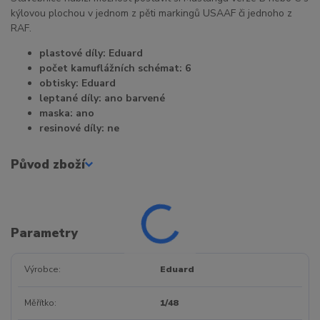
kýlovou plochou v jednom z pěti markingů USAAF či jednoho z
RAF.
plastové díly: Eduard
počet kamuflážních schémat: 6
obtisky: Eduard
leptané díly: ano barvené
maska: ano
resinové díly: ne
Původ zboží
Parametry
Výrobce
Eduard
Měřítko
1/48