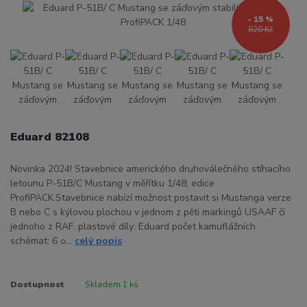
- 15 %
820 Kč
Eduard 82108
Novinka 2024! Stavebnice amerického druhoválečného stíhacího
letounu P-51B/C Mustang v měřítku 1/48; edice
ProfiPACK.Stavebnice nabízí možnost postavit si Mustanga verze
B nebo C s kýlovou plochou v jednom z pěti markingů USAAF či
jednoho z RAF. plastové díly: Eduard počet kamuflážních
schémat: 6 o...
celý popis
Dostupnost
Skladem 1 ks