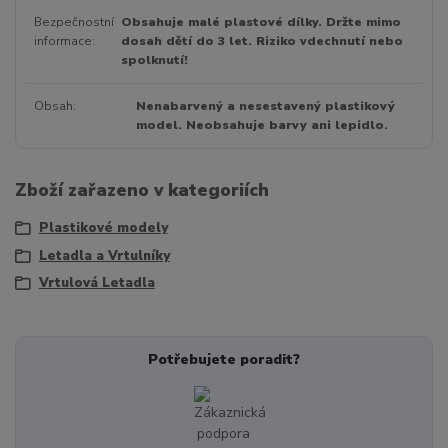
Bezpečnostní
Obsahuje malé plastové dílky. Držte mimo
informace
dosah dětí do 3 let. Riziko vdechnutí nebo
spolknutí!
Obsah
Nenabarvený a nesestavený plastikový
model. Neobsahuje barvy ani lepidlo.
Zboží zařazeno v kategoriích
Plastikové modely
Letadla a Vrtulníky
Vrtulová Letadla
Potřebujete poradit?