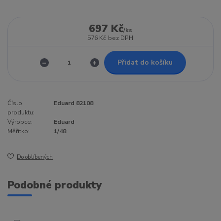
697 Kč
/
ks
576 Kč
bez DPH
Přidat do košíku
Číslo
Eduard 82108
produktu:
Výrobce:
Eduard
Měřítko:
1/48
Do oblíbených
Podobné produkty