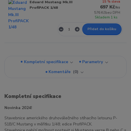
15 % sleva
Eduard Mustang Mk.III
697 Kč
/
ks
ProfiPACK 1/48
576 Kč
bez DPH
Skladem 1 ks
Přidat do košíku
Kompletní specifikace
Parametry
Komentáře
0
Kompletní specifikace
Novinka 2024!
Stavebnice amerického druhoválečného stíhacího letounu P-
51B/C Mustang v měřítku 1/48; edice ProfiPACK.
Stavebnice nabízí možnost postavit si Mustanga verze B nebo C s