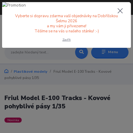
+420 773 998 582
CZK
(Po-Pá, 8-18 hod.)
Vyberte si dopravu zdarma vaší objednávky na Dobříšskou
Šelmu 2026
a my vám ji přivezeme!
0
0 Kč
Těšíme se na vás u našeho stánku! :-)
Zavřít
Menu
Plastikové modely
Friul Model E-100 Tracks - Kovové
pohyblivé pásy 1/35
Friul Model E-100 Tracks - Kovové
pohyblivé pásy 1/35
Novinka