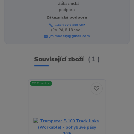
Zákaznická podpora
+420 773 998 582
(Po-Pá, 8-18 hod.)
jm.modely@gmail.com
Související zboží
1
TOP produkt