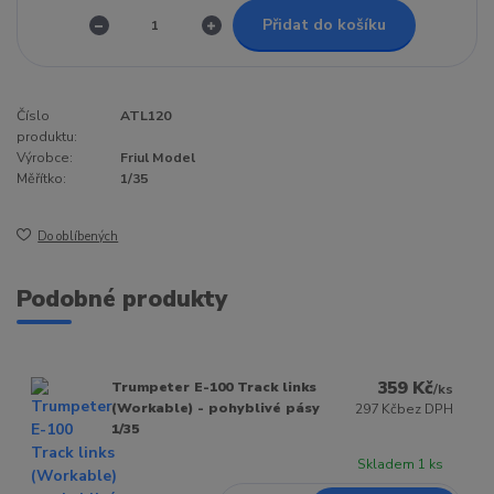
Přidat do košíku
Číslo
ATL120
produktu:
Výrobce:
Friul Model
Měřítko:
1/35
Do oblíbených
Podobné produkty
359 Kč
Trumpeter E-100 Track links
/
ks
(Workable) - pohyblivé pásy
297 Kč
bez DPH
1/35
Skladem 1 ks