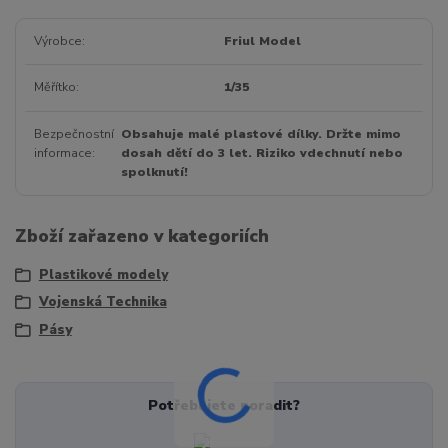
Výrobce
Friul Model
Měřítko
1/35
Bezpečnostní
Obsahuje malé plastové dílky. Držte mimo
informace
dosah dětí do 3 let. Riziko vdechnutí nebo
spolknutí!
Zboží zařazeno v kategoriích
Plastikové modely
Vojenská Technika
Pásy
Potřebujete poradit?