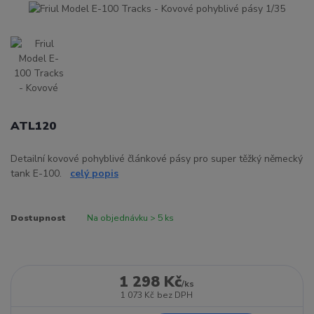
ATL120
Detailní kovové pohyblivé článkové pásy pro super těžký německý
tank E-100.
celý popis
Dostupnost
Na objednávku > 5 ks
1 298 Kč
/
ks
1 073 Kč
bez DPH