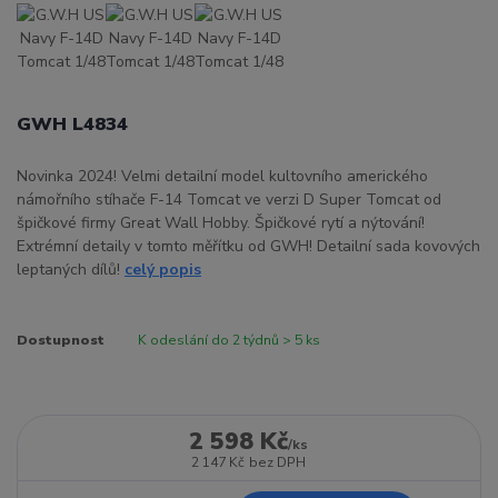
GWH L4834
Novinka 2024! Velmi detailní model kultovního amerického
námořního stíhače F-14 Tomcat ve verzi D Super Tomcat od
špičkové firmy Great Wall Hobby. Špičkové rytí a nýtování!
Extrémní detaily v tomto měřítku od GWH! Detailní sada kovových
leptaných dílů!
celý popis
Dostupnost
K odeslání do 2 týdnů > 5 ks
2 598 Kč
/
ks
2 147 Kč
bez DPH