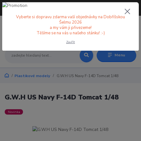
+420 773 998 582
CZK
(Po-Pá, 8-18 hod.)
Vyberte si dopravu zdarma vaší objednávky na Dobříšskou
Šelmu 2026
a my vám ji přivezeme!
0
0 Kč
Těšíme se na vás u našeho stánku! :-)
Zavřít
Menu
Plastikové modely
G.W.H US Navy F-14D Tomcat 1/48
G.W.H US Navy F-14D Tomcat 1/48
Novinka