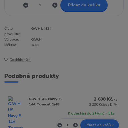
Přidat do košíku
Číslo
GWH L4834
produktu:
Výrobce:
G.W.H
Měřítko:
1/48
Do oblíbených
Podobné produkty
2 698 Kč
G.W.H US Navy F-
/
ks
14A Tomcat 1/48
2 230 Kč
bez DPH
K odeslání do 2 týdnů > 5 ks
Přidat do košíku