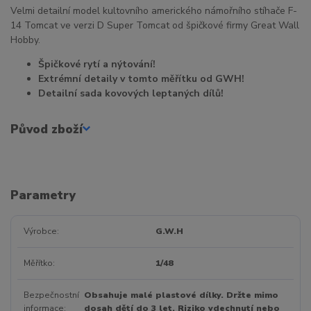
Velmi detailní model kultovního amerického námořního stíhače F-
14 Tomcat ve verzi D Super Tomcat od špičkové firmy Great Wall
Hobby.
Špičkové rytí a nýtování!
Extrémní detaily v tomto měřítku od GWH!
Detailní sada kovových leptaných dílů!
Původ zboží
Parametry
Výrobce
G.W.H
Měřítko
1/48
Bezpečnostní
Obsahuje malé plastové dílky. Držte mimo
informace
dosah dětí do 3 let. Riziko vdechnutí nebo