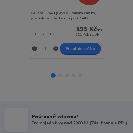
Eduard F-14D (GWH) - masky kabiny,
Eduard F-14B 
protiskluz. plocha a trysek 1/48
(Great Wall H
195 Kč
/
ks
Skladem 1 ks
Skladem 1 ks
161 Kč
bez DPH
Přidat do košíku
Poštovné zdarma!
Pro objednávky nad 2000 Kč (Zásilkovna + PPL)