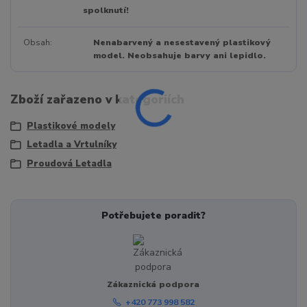
spolknutí!
Obsah
Nenabarvený a nesestavený plastikový
model. Neobsahuje barvy ani lepidlo.
Zboží zařazeno v kategoriích
Plastikové modely
Letadla a Vrtulníky
Proudová Letadla
Potřebujete poradit?
Zákaznická podpora
+420 773 998 582