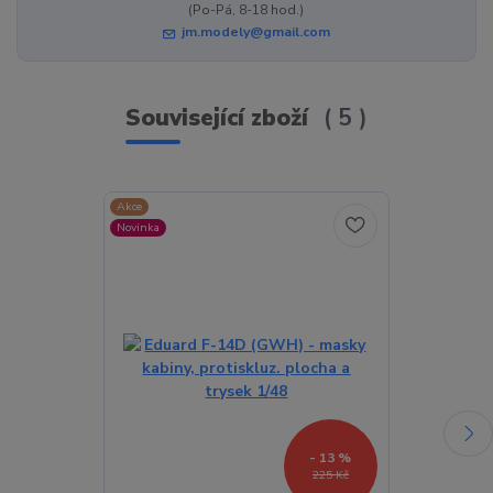
(Po-Pá, 8-18 hod.)
jm.modely@gmail.com
Související zboží
5
Akce
Akce
Novinka
Novinka
- 13 %
225 Kč