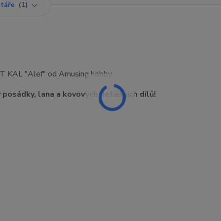
táře
1
OT KAL "Alef" od Amusing hobby.
posádky, lana a kovových detailních dílů!