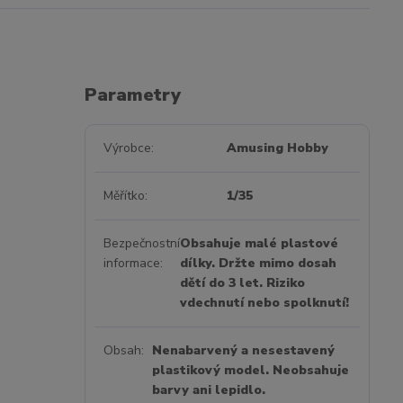
Parametry
Výrobce
Amusing Hobby
Měřítko
1/35
Bezpečnostní
Obsahuje malé plastové
informace
dílky. Držte mimo dosah
dětí do 3 let. Riziko
vdechnutí nebo spolknutí!
Obsah
Nenabarvený a nesestavený
plastikový model. Neobsahuje
barvy ani lepidlo.