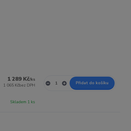
1 289 Kč
/
ks
Přidat do košíku
1 065 Kč
bez DPH
Skladem 1 ks