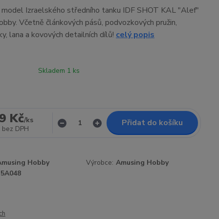
í model Izraelského středního tanku IDF SHOT KAL "Alef"
bby. Včetně článkových pásů, podvozkových pružin,
y, lana a kovových detailních dílů!
celý popis
Skladem 1 ks
9 Kč
/
ks
Přidat do košíku
bez DPH
Amusing Hobby
Výrobce:
Amusing Hobby
35A048
ch