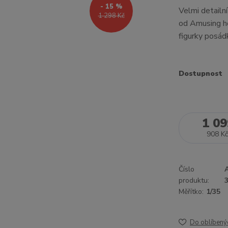
- 15 %
Velmi detailn
1 298 Kč
od Amusing ho
figurky posádk
Dostupnost
1 09
908 Kč
Číslo
produktu:
Měřítko:
1/35
Do oblíbený