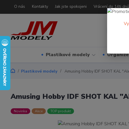
O nás
Kontakty
Jak jste spokojeni
Vrácení do 14ti dn
Vy
Plastikové modely
Organizé
Plastikové modely
Amusing Hobby IDF SHOT KAL "Alef
Amusing Hobby IDF SHOT KAL "Ale
Novinka
Akce
TOP produkt