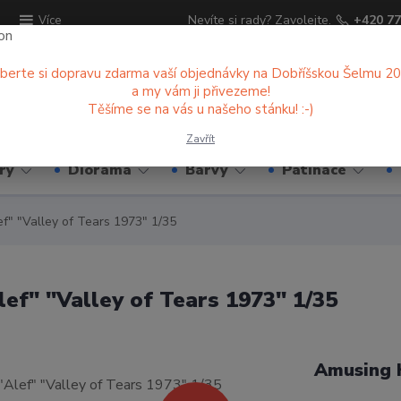
ů
Nevíte si rady? Zavolejte.
+420 77
Více
berte si dopravu zdarma vaší objednávky na Dobříšskou Šelmu 2
a my vám ji přivezeme!
Hledat
Těšíme se na vás u našeho stánku! :-)
Zavřít
ry
Diorama
Barvy
Patinace
" "Valley of Tears 1973" 1/35
f" "Valley of Tears 1973" 1/35
Amusing 