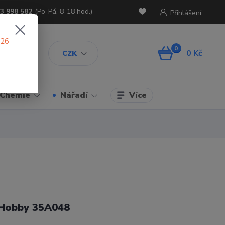
3 998 582
(Po-Pá, 8-18 hod.)
Přihlášení
026
0
0 Kč
CZK
Více
Chemie
Nářadí
Hobby 35A048