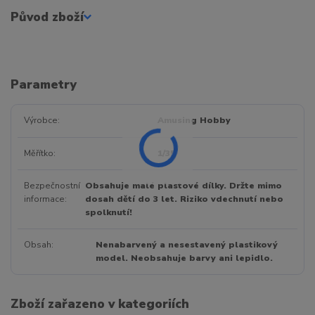
Původ zboží
Parametry
Výrobce
Amusing Hobby
Měřítko
1/35
Bezpečnostní
Obsahuje malé plastové dílky. Držte mimo
informace
dosah dětí do 3 let. Riziko vdechnutí nebo
spolknutí!
Obsah
Nenabarvený a nesestavený plastikový
model. Neobsahuje barvy ani lepidlo.
Zboží zařazeno v kategoriích