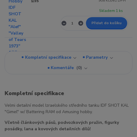
908 Kč
bez DPH
1/35
Skladem 1 ks
Přidat do košíku
Kompletní specifikace
Parametry
Komentáře
0
Kompletní specifikace
Velmi detailní model Izraelského středního tanku IDF SHOT KAL
"Gimel" w/ Battering RAM od Amusing hobby.
Včetně článkových pásů, podvozkových pružin, figurky
posádky, lana a kovových detailních dílů!