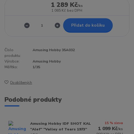
1 289 Kč
/
ks
1 065 Kč
bez DPH
Přidat do košíku
Číslo
Amusing Hobby 35A032
produktu:
Výrobce:
Amusing Hobby
Měřítko:
1/35
Do oblíbených
Podobné produkty
15 % sleva
Amusing Hobby IDF SHOT KAL
1 099 Kč
/
ks
"Alef" "Valley of Tears 1973"