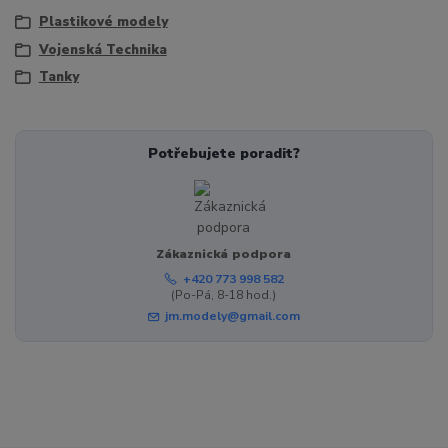
Plastikové modely
Vojenská Technika
Tanky
Potřebujete poradit?
Zákaznická podpora
+420 773 998 582
(Po-Pá, 8-18 hod.)
jm.modely@gmail.com