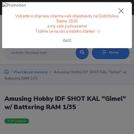
+420 773 998 582
CZK
(Po-Pá, 8-18 hod.)
Vyberte si dopravu zdarma vaší objednávky na Dobříšskou
Šelmu 2026
a my vám ji přivezeme!
0
0 Kč
Těšíme se na vás u našeho stánku! :-)
Zavřít
Menu
Plastikové modely
Amusing Hobby IDF SHOT KAL "Gimel" w/
Battering RAM 1/35
Amusing Hobby IDF SHOT KAL "Gimel"
w/ Battering RAM 1/35
TOP produkt