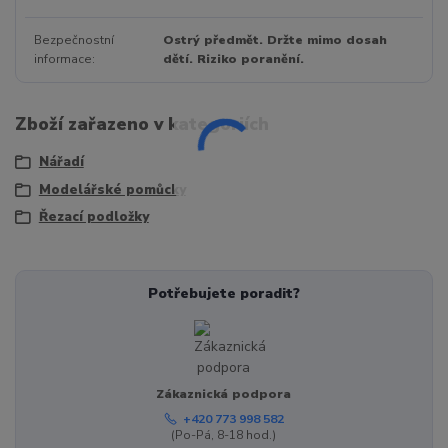
Bezpečnostní
Ostrý předmět. Držte mimo dosah
informace
dětí. Riziko poranění.
Zboží zařazeno v kategoriích
Nářadí
Modelářské pomůcky
Řezací podložky
Potřebujete poradit?
Zákaznická podpora
+420 773 998 582
(Po-Pá, 8-18 hod.)