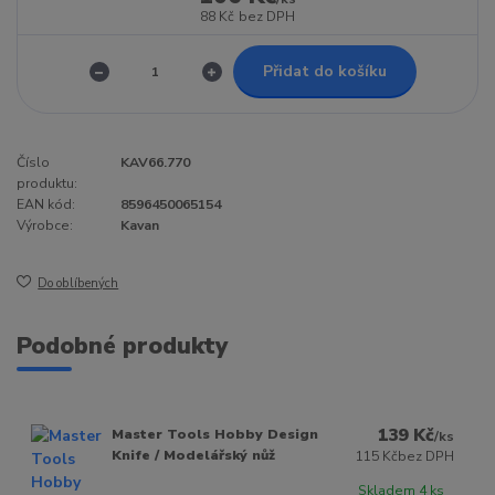
88 Kč
bez DPH
Přidat do košíku
Číslo
KAV66.770
produktu:
EAN kód:
8596450065154
Výrobce:
Kavan
Do oblíbených
Podobné produkty
139 Kč
Master Tools Hobby Design
/
ks
Knife / Modelářský nůž
115 Kč
bez DPH
Skladem 4 ks