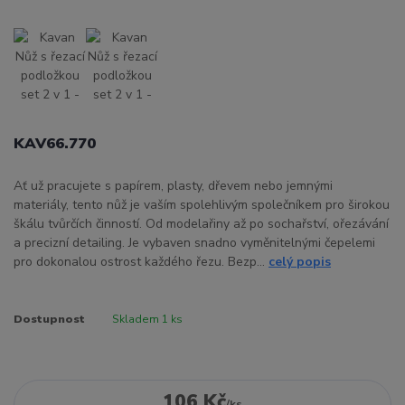
KAV66.770
Ať už pracujete s papírem, plasty, dřevem nebo jemnými
materiály, tento nůž je vaším spolehlivým společníkem pro širokou
škálu tvůrčích činností. Od modelařiny až po sochařství, ořezávání
a precizní detailing. Je vybaven snadno vyměnitelnými čepelemi
pro dokonalou ostrost každého řezu. Bezp...
celý popis
Dostupnost
Skladem 1 ks
106 Kč
/
ks