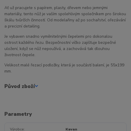
Ať už pracujete s papírem, plasty, dřevem nebo jemnými
materiály, tento nůž je vaším spolehlivým společníkem pro širokou
škálu tvůrčích činností. Od modelařiny až po sochařství, ořezávání
a precizní detailing.
Je vybaven snadno vyměnitelnými čepelemi pro dokonalou
ostrost každého řezu. Bezpečnostní víčko zajišťuje bezpečné
uložení, když se nůž nepoužívá, a zachovává tak dlouhou
životnost čepele.
Velikost malé řezací podložky, která je součástí balení, je 55x199
mm.
Původ zboží
Parametry
Výrobce
Kavan