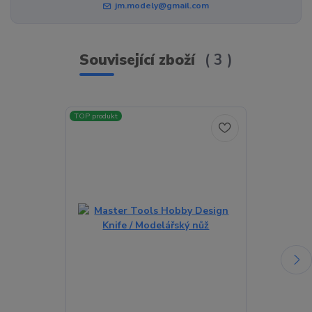
jm.modely@gmail.com
Související zboží
3
TOP produkt
TOP produkt
Akce
Novinka