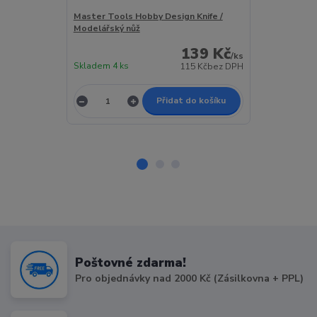
Master Tools Hobby Design Knife /
Pravítko ocel
Modelářský nůž
139 Kč
/
ks
Skladem 4 ks
Skladem 4 ks
115 Kč
bez DPH
Přidat do košíku
Poštovné zdarma!
Pro objednávky nad 2000 Kč (Zásilkovna + PPL)