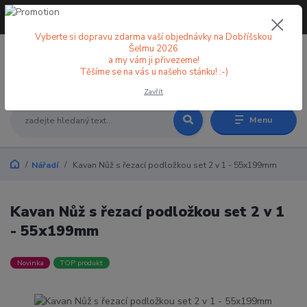
+420 773 998 582
CZK
(Po-Pá, 8-18 hod.)
Vyberte si dopravu zdarma vaší objednávky na Dobříšskou
Šelmu 2026
a my vám ji přivezeme!
0
0 Kč
Těšíme se na vás u našeho stánku! :-)
Zavřít
Menu
Nářadí
Kavan Nůž s řezací podložkou set 2 v 1 - 55x199mm
Kavan Nůž s řezací podložkou set 2 v 1
- 55x199mm
Novinka
TOP produkt