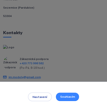
Sezemice (Pardubice)
53304
Kontakty
Zákaznická podpora
+420 773 998 582
(Po-Pá, 8-18 hod.)
jm.modely@gmail.com
Souhlasím
Nastavení