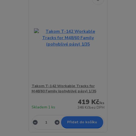
Takom T-142 Workable Tracks for
M48/60 Family (pohyblivé pásy) 1/35
419 Kč
/
ks
Skladem 1 ks
346 Kč
bez DPH
Přidat do košíku