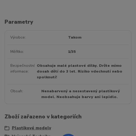
Parametry
Výrobce
Takom
Měřítko
1/35
Bezpečnostní
Obsahuje malé plastové dílky. Držte mimo
informace
dosah dětí do 3 let. Riziko vdechnutí nebo
spolknutí!
Obsah
Nenabarvený a nesestavený plastikový
model. Neobsahuje barvy ani lepidlo.
Zboží zařazeno v kategoriích
Plastikové modely