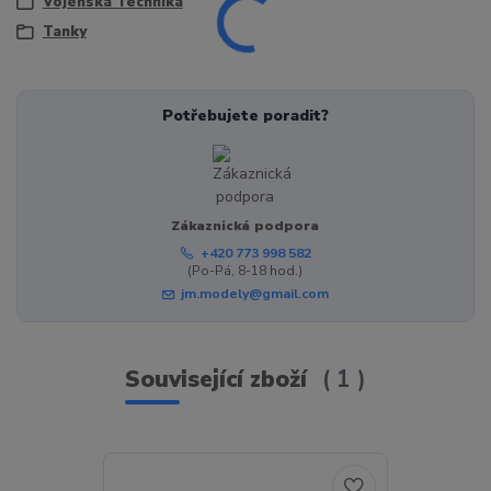
Vojenská Technika
Tanky
Potřebujete poradit?
Zákaznická podpora
+420 773 998 582
(Po-Pá, 8-18 hod.)
jm.modely@gmail.com
Související zboží
1