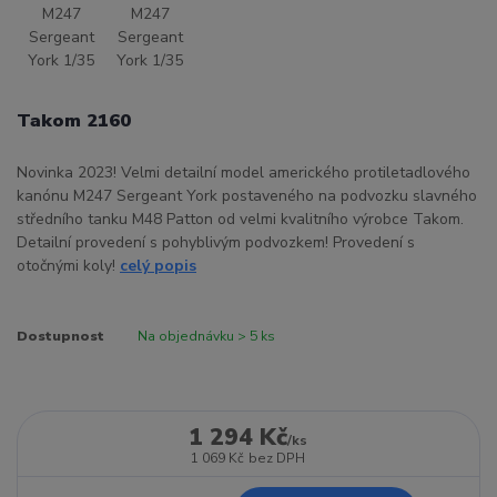
Takom 2160
Novinka 2023! Velmi detailní model amerického protiletadlového
kanónu M247 Sergeant York postaveného na podvozku slavného
středního tanku M48 Patton od velmi kvalitního výrobce Takom.
Detailní provedení s pohyblivým podvozkem! Provedení s
otočnými koly!
celý popis
Dostupnost
Na objednávku > 5 ks
1 294 Kč
/
ks
1 069 Kč
bez DPH