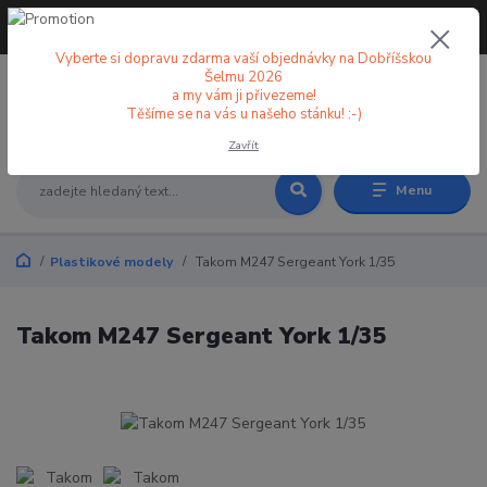
+420 773 998 582
CZK
(Po-Pá, 8-18 hod.)
Vyberte si dopravu zdarma vaší objednávky na Dobříšskou
Šelmu 2026
a my vám ji přivezeme!
0
0 Kč
Těšíme se na vás u našeho stánku! :-)
Zavřít
Menu
Plastikové modely
Takom M247 Sergeant York 1/35
Takom M247 Sergeant York 1/35