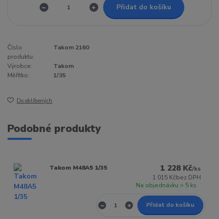
Přidat do košíku
Číslo
Takom 2160
produktu:
Výrobce:
Takom
Měřítko:
1/35
Do oblíbených
Podobné produkty
1 228 Kč
Takom M48A5 1/35
/
ks
1 015 Kč
bez DPH
Na objednávku > 5 ks
Přidat do košíku