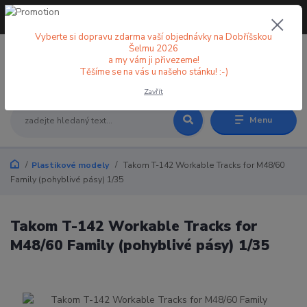
+420 773 998 582
CZK
(Po-Pá, 8-18 hod.)
Vyberte si dopravu zdarma vaší objednávky na Dobříšskou
Šelmu 2026
a my vám ji přivezeme!
0
0 Kč
Těšíme se na vás u našeho stánku! :-)
Zavřít
Menu
Plastikové modely
Takom T-142 Workable Tracks for M48/60
Family (pohyblivé pásy) 1/35
Takom T-142 Workable Tracks for
M48/60 Family (pohyblivé pásy) 1/35