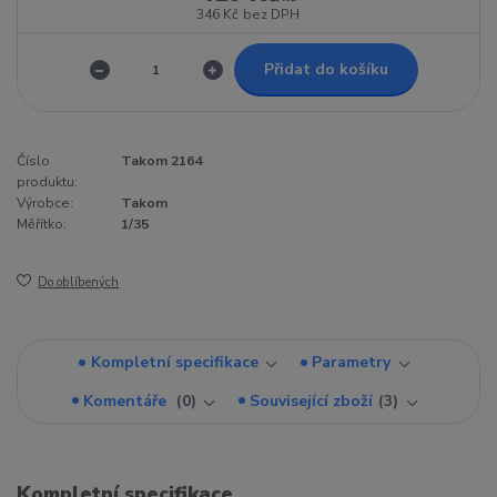
346 Kč
bez DPH
Přidat do košíku
Číslo
Takom 2164
produktu:
Výrobce:
Takom
Měřítko:
1/35
Do oblíbených
Kompletní specifikace
Parametry
Komentáře
0
Související zboží
3
Kompletní specifikace