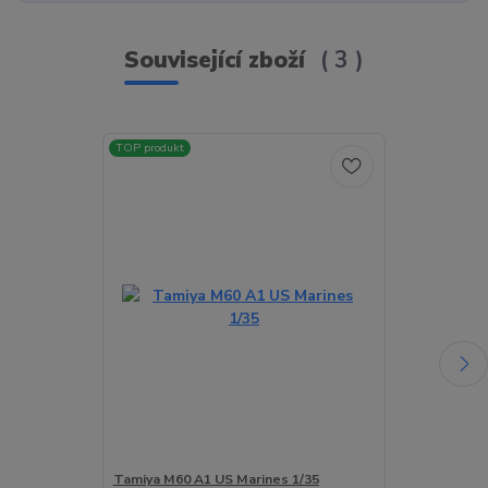
Související zboží
3
TOP produkt
Tamiya M60 A1 US Marines 1/35
Takom M48A5