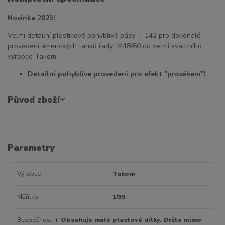
Novinka 2023!
Velmi detailní plastikové pohyblivé pásy T-142 pro dokonalé
provedení amerických tanků řady M48/60 od velmi kvalitního
výrobce Takom.
Detailní pohyblivé provedení pro efekt "prověšení"!
Původ zboží
Parametry
Výrobce
Takom
Měřítko
1/35
Bezpečnostní
Obsahuje malé plastové dílky. Držte mimo