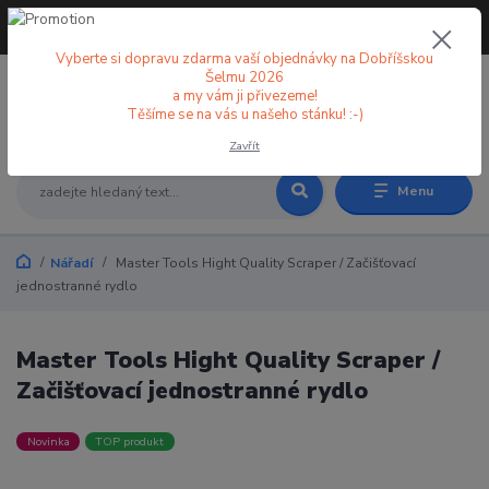
+420 773 998 582
CZK
(Po-Pá, 8-18 hod.)
Vyberte si dopravu zdarma vaší objednávky na Dobříšskou
Šelmu 2026
a my vám ji přivezeme!
0
0 Kč
Těšíme se na vás u našeho stánku! :-)
Zavřít
Menu
Nářadí
Master Tools Hight Quality Scraper / Začišťovací
jednostranné rydlo
Master Tools Hight Quality Scraper /
Začišťovací jednostranné rydlo
Novinka
TOP produkt