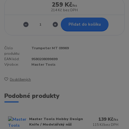
259 Kč
/
ks
214 Kč
bez DPH
Přidat do košíku
Číslo
Trumpeter MT 09969
produktu:
EAN kód:
9580208099699
Výrobce:
Master Tools
Do oblíbených
Podobné produkty
139 Kč
Master Tools Hobby Design
/
ks
Knife / Modelářský nůž
115 Kč
bez DPH