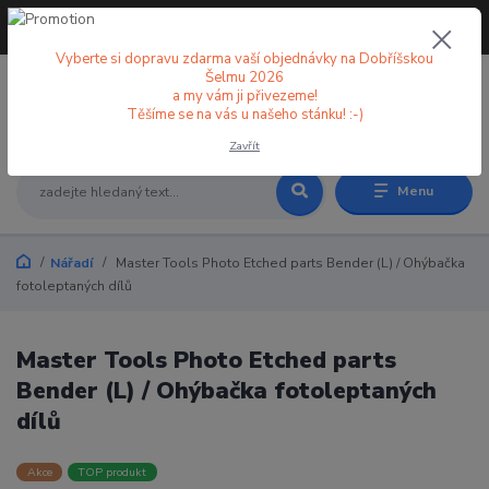
+420 773 998 582
CZK
(Po-Pá, 8-18 hod.)
Vyberte si dopravu zdarma vaší objednávky na Dobříšskou
Šelmu 2026
a my vám ji přivezeme!
0
0 Kč
Těšíme se na vás u našeho stánku! :-)
Zavřít
Menu
Nářadí
Master Tools Photo Etched parts Bender (L) / Ohýbačka
fotoleptaných dílů
Master Tools Photo Etched parts
Bender (L) / Ohýbačka fotoleptaných
dílů
Akce
TOP produkt