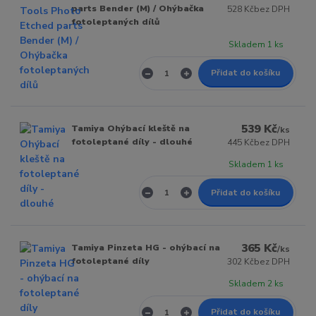
parts Bender (M) / Ohýbačka
528 Kč
bez DPH
fotoleptaných dílů
Skladem 1 ks
Přidat do košíku
539 Kč
Tamiya Ohýbací kleště na
/
ks
fotoleptané díly - dlouhé
445 Kč
bez DPH
Skladem 1 ks
Přidat do košíku
365 Kč
Tamiya Pinzeta HG - ohýbací na
/
ks
fotoleptané díly
302 Kč
bez DPH
Skladem 2 ks
Přidat do košíku