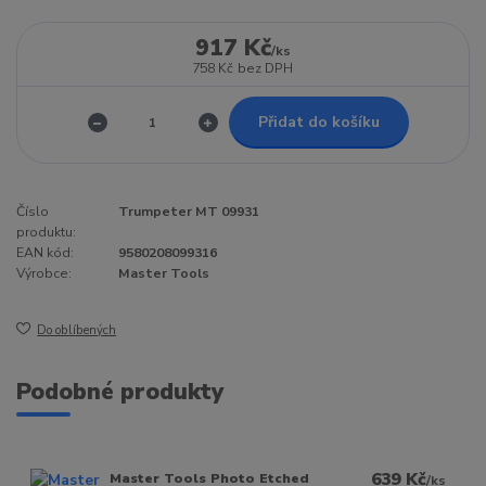
917 Kč
/
ks
758 Kč
bez DPH
Přidat do košíku
Číslo
Trumpeter MT 09931
produktu:
EAN kód:
9580208099316
Výrobce:
Master Tools
Do oblíbených
Podobné produkty
639 Kč
Master Tools Photo Etched
/
ks