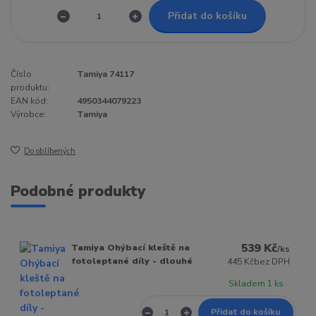
Přidat do košíku
Číslo
Tamiya 74117
produktu:
EAN kód:
4950344079223
Výrobce:
Tamiya
Do oblíbených
Podobné produkty
539 Kč
Tamiya Ohýbací kleště na
/
ks
fotoleptané díly - dlouhé
445 Kč
bez DPH
Skladem 1 ks
Přidat do košíku