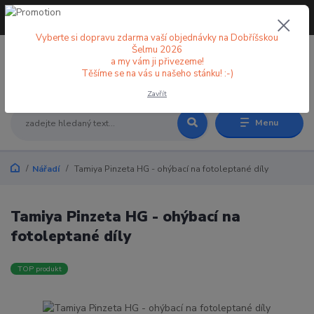
+420 773 998 582
CZK
(Po-Pá, 8-18 hod.)
Vyberte si dopravu zdarma vaší objednávky na Dobříšskou
Šelmu 2026
a my vám ji přivezeme!
0
0 Kč
Těšíme se na vás u našeho stánku! :-)
Zavřít
Menu
Nářadí
Tamiya Pinzeta HG - ohýbací na fotoleptané díly
Tamiya Pinzeta HG - ohýbací na
fotoleptané díly
TOP produkt