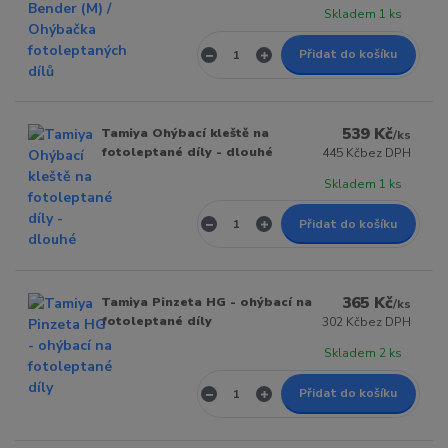
Skladem 1 ks
Přidat do košíku
539 Kč
Tamiya Ohýbací kleště na
/
ks
fotoleptané díly - dlouhé
445 Kč
bez DPH
Skladem 1 ks
Přidat do košíku
365 Kč
Tamiya Pinzeta HG - ohýbací na
/
ks
fotoleptané díly
302 Kč
bez DPH
Skladem 2 ks
Přidat do košíku