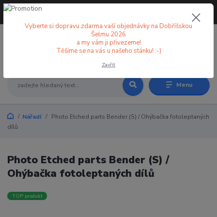
+420 773 998 582
CZK
(Po-Pá, 8-18 hod.)
Vyberte si dopravu zdarma vaší objednávky na Dobříšskou
Šelmu 2026
a my vám ji přivezeme!
0
0 Kč
Těšíme se na vás u našeho stánku! :-)
Zavřít
Menu
Nářadí
Photo Etched parts Bender (S) / Ohýbačka fotoleptaných
dílů
Photo Etched parts Bender (S) /
Ohýbačka fotoleptaných dílů
TOP produkt