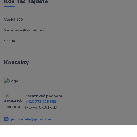
Kde nás najdete
Veská 129
Sezemice (Pardubice)
53304
Kontakty
Zákaznická podpora
+420 773 998 582
(Po-Pá, 8-18 hod.)
jm.modely@gmail.com