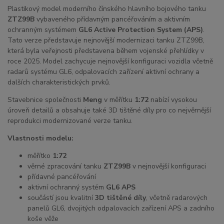
Plastikový model moderního čínského hlavního bojového tanku
ZTZ99B
vybaveného přídavným pancéřováním a aktivním
ochranným systémem
GL6 Active Protection System (APS)
.
Tato verze představuje nejnovější modernizaci tanku ZTZ99B,
která byla veřejnosti představena během vojenské přehlídky v
roce 2025. Model zachycuje nejnovější konfiguraci vozidla včetně
radarů systému GL6, odpalovacích zařízení aktivní ochrany a
dalších charakteristických prvků.
Stavebnice společnosti
Meng
v měřítku
1:72
nabízí vysokou
úroveň detailů a obsahuje také 3D tištěné díly pro co nejvěrnější
reprodukci modernizované verze tanku.
Vlastnosti modelu:
měřítko
1:72
věrné zpracování tanku
ZTZ99B
v nejnovější konfiguraci
přídavné pancéřování
aktivní ochranný systém
GL6 APS
součástí jsou kvalitní
3D tištěné díly
, včetně radarových
panelů GL6, dvojitých odpalovacích zařízení APS a zadního
koše věže