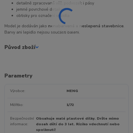
detailně zpracovaná věž, podvozek i pásy
jemné povrchové detaily
obtisky pro označení vozidla
Model je dodáván jako
nenabarvená a neslepená stavebnice
.
Barvy ani lepidlo nejsou součástí balení.
Původ zboží
Parametry
Výrobce
MENG
Měřítko
1/72
Bezpečnostní
Obsahuje malé plastové dílky. Držte mimo
informace
dosah dětí do 3 let. Riziko vdechnutí nebo
spolknutí!