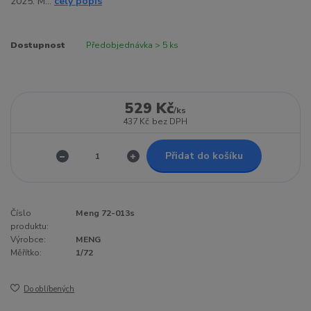
2025. M...
celý popis
Dostupnost
Předobjednávka > 5 ks
529 Kč
/
ks
437 Kč
bez DPH
Přidat do košíku
Číslo
Meng 72-013s
produktu:
Výrobce:
MENG
Měřítko:
1/72
Do oblíbených