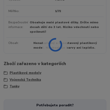
Měřítko
1/72
Bezpečnostní
Obsahuje malé plastové dílky. Držte mimo
informace
dosah dětí do 3 let. Riziko vdechnutí nebo
spolknutí!
Obsah
Nenabarvený a nesestavený plastikový
model. Neobsahuje barvy ani lepidlo.
Zboží zařazeno v kategoriích
Plastikové modely
Vojenská Technika
Tanky
Potřebujete poradit?