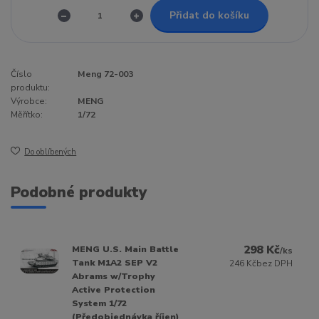
Přidat do košíku
Číslo
Meng 72-003
produktu:
Výrobce:
MENG
Měřítko:
1/72
Do oblíbených
Podobné produkty
298 Kč
MENG U.S. Main Battle
/
ks
Tank M1A2 SEP V2
246 Kč
bez DPH
Abrams w/Trophy
Active Protection
System 1/72
(Předobjednávka říjen)