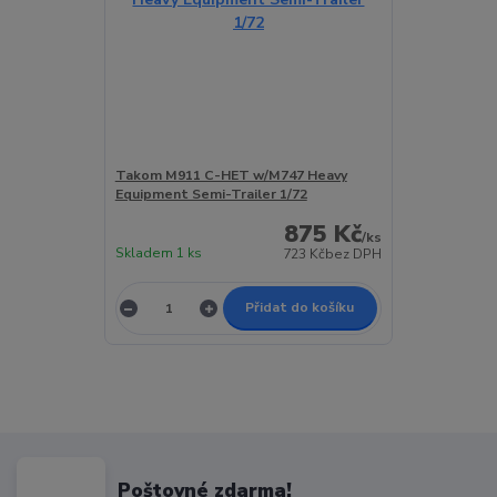
Takom M911 C-HET w/M747 Heavy
Equipment Semi-Trailer 1/72
875 Kč
/
ks
Skladem 1 ks
723 Kč
bez DPH
Přidat do košíku
Poštovné zdarma!