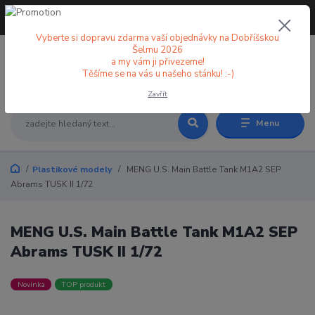
+420 773 998 582
CZK
(Po-Pá, 8-18 hod.)
Vyberte si dopravu zdarma vaší objednávky na Dobříšskou
Šelmu 2026
a my vám ji přivezeme!
0
0 Kč
Těšíme se na vás u našeho stánku! :-)
Zavřít
Menu
Plastikové modely
MENG U.S. Main Battle Tank M1A2 SEP
Abrams TUSK II 1/72
MENG U.S. Main Battle Tank M1A2 SEP
Abrams TUSK II 1/72
Novinka
TOP produkt