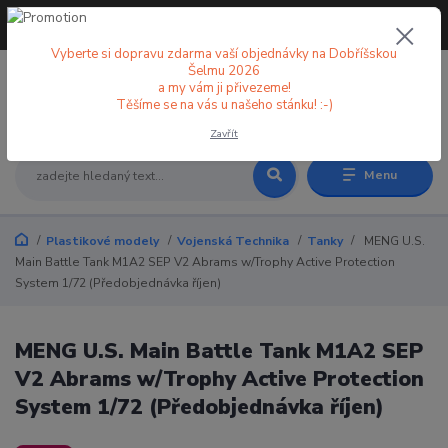
+420 773 998 582
CZK
(Po-Pá, 8-18 hod.)
Vyberte si dopravu zdarma vaší objednávky na Dobříšskou
Šelmu 2026
a my vám ji přivezeme!
0
0 Kč
Těšíme se na vás u našeho stánku! :-)
Zavřít
Menu
Plastikové modely
Vojenská Technika
Tanky
MENG U.S.
Main Battle Tank M1A2 SEP V2 Abrams w/Trophy Active Protection
System 1/72 (Předobjednávka říjen)
MENG U.S. Main Battle Tank M1A2 SEP
V2 Abrams w/Trophy Active Protection
System 1/72 (Předobjednávka říjen)