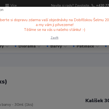
ů
Nevíte si rady? Zavolejte.
+420 77
Více
berte si dopravu zdarma vaší objednávky na Dobříšskou Šelmu 2
a my vám ji přivezeme!
Hledat
Těšíme se na vás u našeho stánku! :-)
Zavřít
ry
Diorama
Barvy
Patinace
ks)
Kalíšek 3