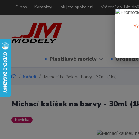
O nás
Kontakty
Jak jste spokojeni
Vrácení do 14ti dn
Vy
Plastikové modely
Organizé
Nářadí
Míchací kalíšek na barvy - 30ml (1ks)
Míchací kalíšek na barvy - 30ml (1
Novinka