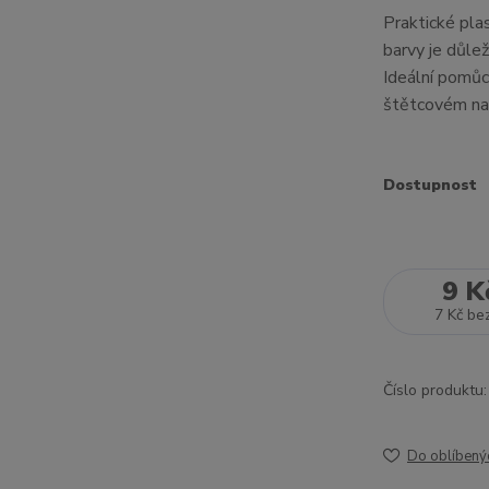
Praktické pla
barvy je důle
Ideální pomůc
štětcovém nan
Dostupnost
9 K
7 Kč
be
Číslo produktu:
Do oblíbený