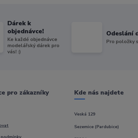
Dárek k
objednávce!
Odeslání 
Ke každé objednávce
Pro položky
modelářský dárek pro
vás! :)
e pro zákazníky
Kde nás najdete
Veská 129
ovat
Sezemice (Pardubice)
 podmínky