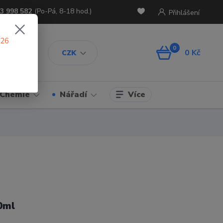
3 998 582
(Po-Pá, 8-18 hod.)
Přihlášení
026
0
0 Kč
CZK
Více
Chemie
Nářadí
0ml