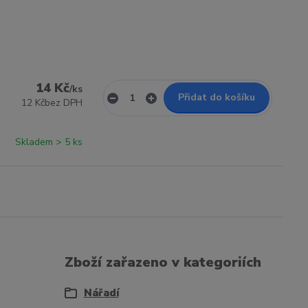
14 Kč
/
ks
Přidat do košíku
12 Kč
bez DPH
Skladem > 5 ks
Zboží zařazeno v kategoriích
Nářadí