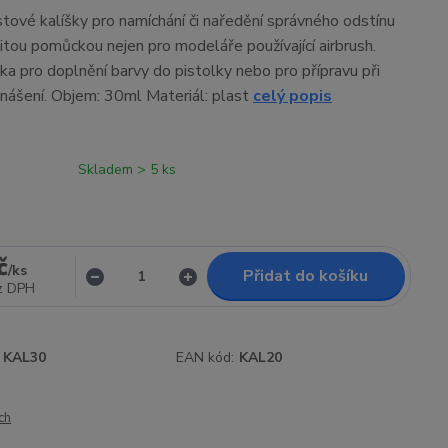
stové kalíšky pro namíchání či naředění správného odstínu
žitou pomůckou nejen pro modeláře používající airbrush.
ka pro doplnění barvy do pistolky nebo pro přípravu při
ášení. Objem: 30ml Materiál: plast
celý popis
Skladem > 5 ks
č
/
ks
Přidat do košíku
z DPH
KAL30
EAN kód:
KAL20
ch